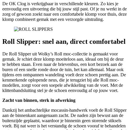
De OK Clog is verkrijgbaar in verschillende kleuren. Zo kies je
eenvoudig een uitvoering die bij jouw stijl past. Of je nu werkt in de
zorg of gewoon zoekt naar een comfortabele klomp voor thuis, deze
klomp combineert gemak met een verzorgde uitstraling.
Roll Slipper: snel aan, direct comfortabel
De Roll Slipper uit Wolky’s Roll moc-collectie is gemaakt voor
gemak. Je schiet deze klomp moeiteloos aan, ideaal om bij de deur
te hebben staan. Even naar de brievenbus, een kort bezoek aan de
buren of een snelle ronde door de tuin, het kan allemaal. Maar ook
tijdens een ontspannen wandeling voelt deze schoen prettig aan. De
kenmerkende oplopende neus, die je terugziet bij alle Roll moc-
modellen, zorgt voor een soepele afwikkeling van de voet. Met de
klittenbandsluiting stel je de schoen eenvoudig af op jouw voet.
Zacht van binnen, sterk in afwerking
Dankzij het ambachtelijke mocassin-handwerk voelt de Roll Slipper
aan de binnenkant aangenaam zacht. De naden zijn bewust aan de
buitenzijde geplaatst, waardoor je binnenin geen storende stiksels
voelt. Bij nat weer is het verstandig de schoen vooraf te behandelen