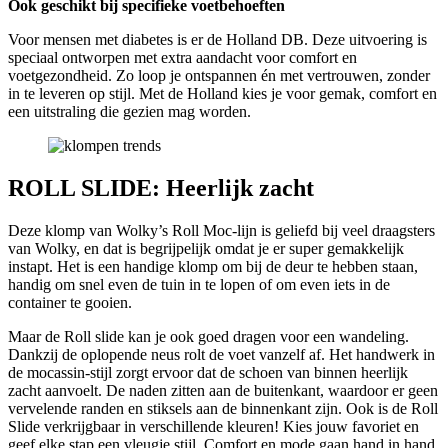
Ook geschikt bij specifieke voetbehoeften
Voor mensen met diabetes is er de Holland DB. Deze uitvoering is
speciaal ontworpen met extra aandacht voor comfort en
voetgezondheid. Zo loop je ontspannen én met vertrouwen, zonder
in te leveren op stijl. Met de Holland kies je voor gemak, comfort en
een uitstraling die gezien mag worden.
ROLL SLIDE: Heerlijk zacht
Deze klomp van Wolky’s Roll Moc-lijn is geliefd bij veel draagsters
van Wolky, en dat is begrijpelijk omdat je er super gemakkelijk
instapt. Het is een handige klomp om bij de deur te hebben staan,
handig om snel even de tuin in te lopen of om even iets in de
container te gooien.
Maar de Roll slide kan je ook goed dragen voor een wandeling.
Dankzij de oplopende neus rolt de voet vanzelf af. Het handwerk in
de mocassin-stijl zorgt ervoor dat de schoen van binnen heerlijk
zacht aanvoelt. De naden zitten aan de buitenkant, waardoor er geen
vervelende randen en stiksels aan de binnenkant zijn. Ook is de Roll
Slide verkrijgbaar in verschillende kleuren! Kies jouw favoriet en
geef elke stap een vleugje stijl. Comfort en mode gaan hand in hand