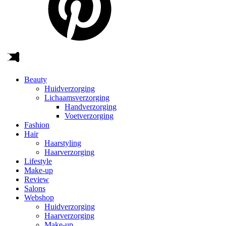
Beauty
Huidverzorging
Lichaamsverzorging
Handverzorging
Voetverzorging
Fashion
Hair
Haarstyling
Haarverzorging
Lifestyle
Make-up
Review
Salons
Webshop
Huidverzorging
Haarverzorging
Make-up