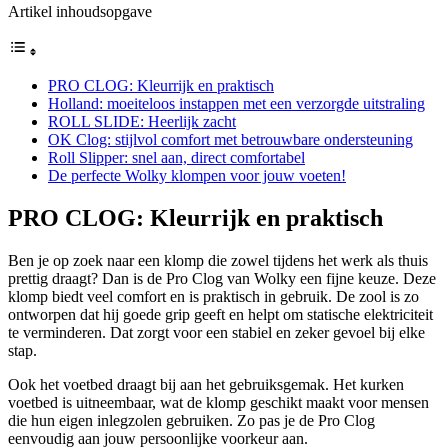
Artikel inhoudsopgave
PRO CLOG: Kleurrijk en praktisch
Holland: moeiteloos instappen met een verzorgde uitstraling
ROLL SLIDE: Heerlijk zacht
OK Clog: stijlvol comfort met betrouwbare ondersteuning
Roll Slipper: snel aan, direct comfortabel
De perfecte Wolky klompen voor jouw voeten!
PRO CLOG: Kleurrijk en praktisch
Ben je op zoek naar een klomp die zowel tijdens het werk als thuis
prettig draagt? Dan is de Pro Clog van Wolky een fijne keuze. Deze
klomp biedt veel comfort en is praktisch in gebruik. De zool is zo
ontworpen dat hij goede grip geeft en helpt om statische elektriciteit
te verminderen. Dat zorgt voor een stabiel en zeker gevoel bij elke
stap.
Ook het voetbed draagt bij aan het gebruiksgemak. Het kurken
voetbed is uitneembaar, wat de klomp geschikt maakt voor mensen
die hun eigen inlegzolen gebruiken. Zo pas je de Pro Clog
eenvoudig aan jouw persoonlijke voorkeur aan.