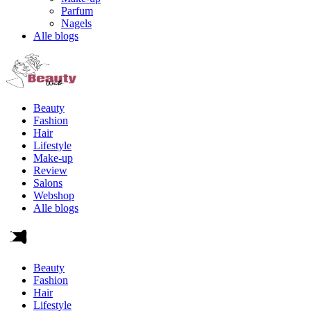
Parfum
Nagels
Alle blogs
Beauty
Fashion
Hair
Lifestyle
Make-up
Review
Salons
Webshop
Alle blogs
Beauty
Fashion
Hair
Lifestyle