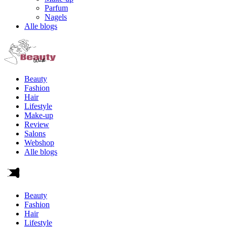
Parfum
Nagels
Alle blogs
Beauty
Fashion
Hair
Lifestyle
Make-up
Review
Salons
Webshop
Alle blogs
Beauty
Fashion
Hair
Lifestyle