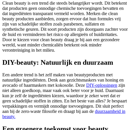
Clean beauty is een trend die steeds belangrijker wordt. Dit betekent
dat producten geen onnodige chemische toevoegingen bevatten en
dat ingrediënten transparant vermeld worden. Merken die clean
beauty producten aanbieden, zorgen ervoor dat hun formules vrij
zijn van schadelijke stoffen zoals parabenen, sulfaten en
synthetische geuren. Dit soort producten zijn doorgaans zachter voor
de huid en verminderen het risico op allergieën of huidirritaties.
Door te kiezen voor clean beauty draag je bij aan een gezondere
wereld, want minder chemicaliën betekent ook minder
verontreiniging in het milieu.
DIY-beauty: Natuurlijk en duurzaam
Een andere trend is het zelf maken van beautyproducten met
natuurlijke ingrediënten. Denk aan gezichtsmaskers van honing en
avocado of haarmaskers met kokosolie. Deze
DIY-oplossingen
zijn
niet alleen goedkoop, maar vaak ook beter voor je huid. Daarnaast
kun je zelf de ingrediënten kiezen, waardoor je zeker weet dat er
geen schadelijke stoffen in zitten. En het beste van alles? Je bespaart
verpakkingen en vermijdt onnodige toevoegingen. Dit sluit perfect
aan bij de zero-waste filosofie en draagt bij aan de
duurzaamheid in
beauty.
Een groenere toekomst voor beauty