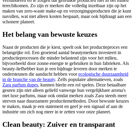
verminderen en te zorgen dat gebruikte producten niet in het milieu
terechtkomen. Zo zijn er merken die volledig inzetbaar zijn op het
maken van zero-waste make-up en verzorgingsproducten die je kunt
navullen, wat niet alleen kosten bespaart, maar ook bijdraagt aan een
schonere planeet.
Het belang van bewuste keuzes
Naast de producten die je kiest, speelt ook het productieproces een
belangrijke rol. Een groeiend aantal beautymerken investeert in
productieprocessen die minder belastend zijn voor het milieu,
bijvoorbeeld door zonne-energie te gebruiken in hun fabrieken. Als
beauty-liefhebber kun je een bijdrage leveren door merken te
ondersteunen die aandacht hebben voor
ecologische duurzaamheid
in de branche van de beauty
. Zelfs populaire alternatieven, zoals
Zara parfum dupes
, kunnen hierin een rol spelen. Deze betaalbare
geuren zijn niet alleen geliefd vanwege hun vergelijkbare aroma's
met luxe parfums, maar ook omdat merken zoals Zara steeds meer
streven naar duurzamere productiemethoden. Door bewuste keuzes
te maken, maak je een statement en geef je een signaal af aan de
industrie om zich nog meer in te zetten voor onze planeet.
Clean beauty: Zuiver en transparant