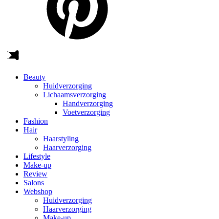
Beauty
Huidverzorging
Lichaamsverzorging
Handverzorging
Voetverzorging
Fashion
Hair
Haarstyling
Haarverzorging
Lifestyle
Make-up
Review
Salons
Webshop
Huidverzorging
Haarverzorging
Make-up