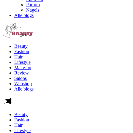
Parfum
Nagels
Alle blogs
Beauty
Fashion
Hair
Lifestyle
Make-up
Review
Salons
Webshop
Alle blogs
Beauty
Fashion
Hair
Lifestyle