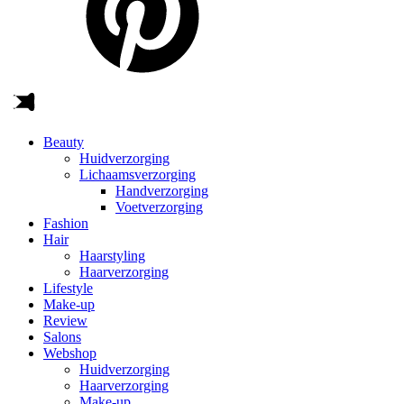
Beauty
Huidverzorging
Lichaamsverzorging
Handverzorging
Voetverzorging
Fashion
Hair
Haarstyling
Haarverzorging
Lifestyle
Make-up
Review
Salons
Webshop
Huidverzorging
Haarverzorging
Make-up