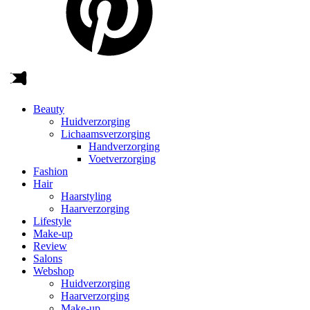
Beauty
Huidverzorging
Lichaamsverzorging
Handverzorging
Voetverzorging
Fashion
Hair
Haarstyling
Haarverzorging
Lifestyle
Make-up
Review
Salons
Webshop
Huidverzorging
Haarverzorging
Make-up