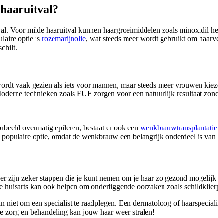
 haaruitval?
val. Voor milde haaruitval kunnen haargroeimiddelen zoals minoxidil help
laire optie is
rozemarijnolie
, wat steeds meer wordt gebruikt om haarve
chilt.
wordt vaak gezien als iets voor mannen, maar steeds meer vrouwen kiez
Moderne technieken zoals FUE zorgen voor een natuurlijk resultaat zonde
beeld overmatig epileren, bestaat er ook een
wenkbrauwtransplantatie
 populaire optie, omdat de wenkbrauw een belangrijk onderdeel is van 
 er zijn zeker stappen die je kunt nemen om je haar zo gezond mogelijk
je huisarts kan ook helpen om onderliggende oorzaken zoals schildklie
an niet om een specialist te raadplegen. Een dermatoloog of haarspecial
ste zorg en behandeling kan jouw haar weer stralen!