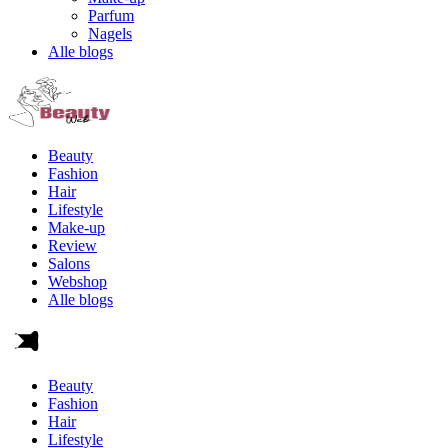
Parfum
Nagels
Alle blogs
Beauty
Fashion
Hair
Lifestyle
Make-up
Review
Salons
Webshop
Alle blogs
Beauty
Fashion
Hair
Lifestyle