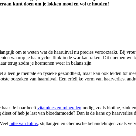
 eraan kunt doen om je lokken mooi en vol te houden!
langrijk om te weten wat de haaruitval nu precies veroorzaakt. Bij vr
ten waarop je haarcyclus flink in de war kan raken. Dit noemen we telo
 haar terug zodra je hormonen weer in balans zijn.
et alleen je mentale en fysieke gezondheid, maar kan ook leiden tot me
otste oorzaken van haaruitval. Een erfelijke vorm van haarverlies, and
 haar. Je haar heeft
vitamines en mineralen
nodig, zoals biotine, zink e
 dieet of heb je last van bloedarmoede? Dan is de kans op haarverlies d
 Veel
hitte van föhns
, stijltangen en chemische behandelingen zoals ver