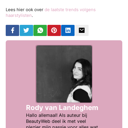
Lees hier ook over
de laatste trends volgens
haarstylisten
.
Rody van Landeghem
Hallo allemaal! Als auteur bij
BeautyWeb deel ik met veel
plezier mijn passie voor alles wat