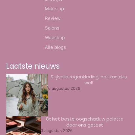
Make-up
Review
Salons
Webshop
Alle blogs
Laatste nieuws
Stijlvolle regenkleding; het kan dus
wel!
6 augustus 2026
8x het beste oogschaduw palette
door ons getest
3 augustus 2026