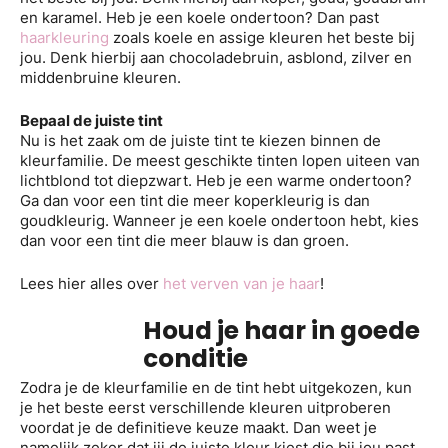
en karamel. Heb je een koele ondertoon? Dan past
haarkleuring
zoals koele en assige kleuren het beste bij
jou. Denk hierbij aan chocoladebruin, asblond, zilver en
middenbruine kleuren.
Bepaal de juiste tint
Nu is het zaak om de juiste tint te kiezen binnen de
kleurfamilie. De meest geschikte tinten lopen uiteen van
lichtblond tot diepzwart. Heb je een warme ondertoon?
Ga dan voor een tint die meer koperkleurig is dan
goudkleurig. Wanneer je een koele ondertoon hebt, kies
dan voor een tint die meer blauw is dan groen.
Lees hier alles over
het verven van je haar
!
Houd je haar in goede
conditie
Zodra je de kleurfamilie en de tint hebt uitgekozen, kun
je het beste eerst verschillende kleuren uitproberen
voordat je de definitieve keuze maakt. Dan weet je
namelijk zeker dat jij de juiste kleur kiest die bij jou past.