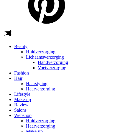
Beauty
Huidverzorging
Lichaamsverzorging
Handverzorging
Voetverzorging
Fashion
Hair
Haarstyling
Haarverzorging
Lifestyle
Make-up
Review
Salons
Webshop
Huidverzorging
Haarverzorging
Make-up