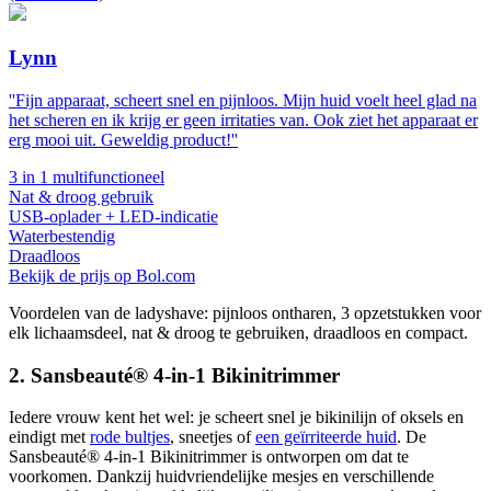
Lynn
''Fijn apparaat, scheert snel en pijnloos. Mijn huid voelt heel glad na
het scheren en ik krijg er geen irritaties van. Ook ziet het apparaat er
erg mooi uit. Geweldig product!''
3 in 1 multifunctioneel
Nat & droog gebruik
USB-oplader + LED-indicatie
Waterbestendig
Draadloos
Bekijk de prijs op Bol.com
Voordelen van de ladyshave: pijnloos ontharen, 3 opzetstukken voor
elk lichaamsdeel, nat & droog te gebruiken, draadloos en compact.
2. Sansbeauté® 4-in-1 Bikinitrimmer
Iedere vrouw kent het wel: je scheert snel je bikinilijn of oksels en
eindigt met
rode bultjes
, sneetjes of
een geïrriteerde huid
. De
Sansbeauté® 4-in-1 Bikinitrimmer is ontworpen om dat te
voorkomen. Dankzij huidvriendelijke mesjes en verschillende