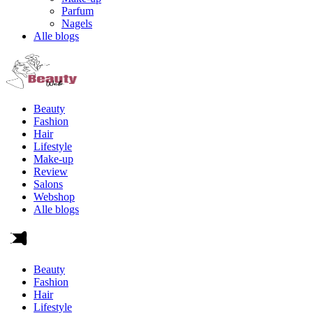
Parfum
Nagels
Alle blogs
Beauty
Fashion
Hair
Lifestyle
Make-up
Review
Salons
Webshop
Alle blogs
Beauty
Fashion
Hair
Lifestyle