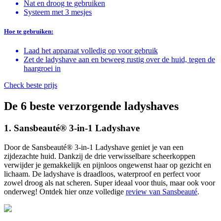
Nat en droog te gebruiken
Systeem met 3 mesjes
Hoe te gebruiken:
Laad het apparaat volledig op voor gebruik
Zet de ladyshave aan en beweeg rustig over de huid, tegen de
haargroei in
Check beste prijs
De 6 beste verzorgende ladyshaves
1. Sansbeauté® 3-in-1 Ladyshave
Door de Sansbeauté® 3-in-1 Ladyshave geniet je van een
zijdezachte huid. Dankzij de drie verwisselbare scheerkoppen
verwijder je gemakkelijk en pijnloos ongewenst haar op gezicht en
lichaam. De ladyshave is draadloos, waterproof en perfect voor
zowel droog als nat scheren. Super ideaal voor thuis, maar ook voor
onderweg! Ontdek hier onze volledige
review van Sansbeauté
.