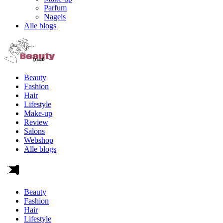
Parfum
Nagels
Alle blogs
Beauty
Fashion
Hair
Lifestyle
Make-up
Review
Salons
Webshop
Alle blogs
Beauty
Fashion
Hair
Lifestyle