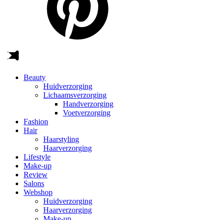
Beauty
Huidverzorging
Lichaamsverzorging
Handverzorging
Voetverzorging
Fashion
Hair
Haarstyling
Haarverzorging
Lifestyle
Make-up
Review
Salons
Webshop
Huidverzorging
Haarverzorging
Make-up