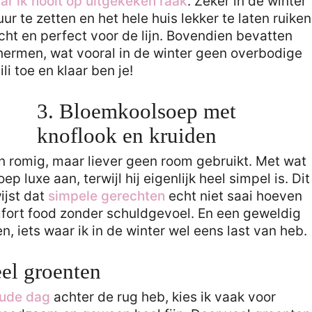
ar ik nooit op uitgekeken raak
. Zeker in de winter
ur te zetten en het hele huis lekker te laten ruiken
icht en perfect voor de lijn. Bovendien bevatten
hermen, wat vooral in de winter geen overbodige
li toe en klaar ben je!
3. Bloemkoolsoep met
knoflook en kruiden
an romig, maar liever geen room gebruikt. Met wat
p luxe aan, terwijl hij eigenlijk heel simpel is. Dit
ijst dat
simpele gerechten
echt niet saai hoeven
omfort food zonder schuldgevoel. En een geweldig
, iets waar ik in de winter wel eens last van heb.
el groenten
ude dag
achter de rug heb, kies ik vaak voor