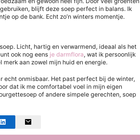
oedzaam en gewoon heel fijn. Door veel groenten
ebruiken, blijft deze soep perfect in balans. Ik
ntje op de bank. Echt zo’n winters momentje.
soep. Licht, hartig en verwarmend, ideaal als het
teunt ook nog eens
je darmflora
, wat ik persoonlijk
el merk aan zowel mijn huid en energie.
r echt onmisbaar. Het past perfect bij de winter,
oor dat ik me comfortabel voel in mijn eigen
 courgettesoep of andere simpele gerechten, soep