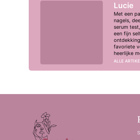
Lucie
Met een pa
nagels, dee
serum test
een fijn se
ontdekking
favoriete 
heerlijke 
ALLE ARTIK
S