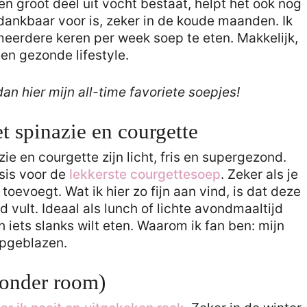
en groot deel uit vocht bestaat, helpt het ook nog
e dankbaar voor is, zeker in de koude maanden. Ik
meerdere keren per week soep te eten. Makkelijk,
n gezonde lifestyle.
dan hier mijn all-time favoriete soepjes!
 spinazie en courgette
azie en courgette zijn licht, fris en supergezond.
sis voor de
lekkerste courgettesoep
. Zeker als je
toevoegt. Wat ik hier zo fijn aan vind, is dat deze
 vult. Ideaal als lunch of lichte avondmaaltijd
 iets slanks wilt eten. Waarom ik fan ben: mijn
opgeblazen.
zonder room)