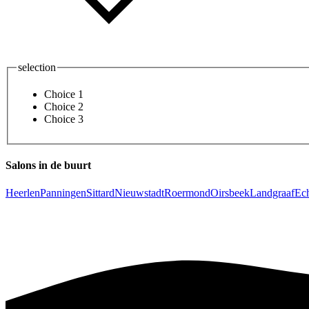
selection
Choice 1
Choice 2
Choice 3
Salons in de buurt
Heerlen
Panningen
Sittard
Nieuwstadt
Roermond
Oirsbeek
Landgraaf
Ec