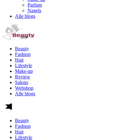
Parfum
Nagels
Alle blogs
Beauty
Fashion
Hair
Lifestyle
Make-up
Review
Salons
Webshop
Alle blogs
Beauty
Fashion
Hair
Lifestyle