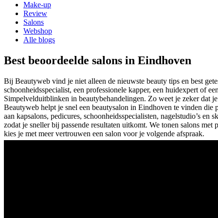
Make-up
Review
Salons
Webshop
Alle blogs
Best beoordeelde salons in Eindhoven
Bij Beautyweb vind je niet alleen de nieuwste beauty tips en best ge
schoonheidsspecialist, een professionele kapper, een huidexpert of ee
Simpelveld
uitblinken in beautybehandelingen. Zo weet je zeker dat je
Beautyweb helpt je snel een beautysalon in Eindhoven te vinden die 
aan kapsalons, pedicures, schoonheidsspecialisten, nagelstudio’s en sk
zodat je sneller bij passende resultaten uitkomt. We tonen salons met
kies je met meer vertrouwen een salon voor je volgende afspraak.