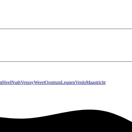
ht
Heel
Nuth
Venray
Weert
Oostrum
Leunen
Venlo
Maastricht