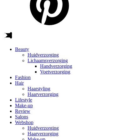
Beauty
Huidverzorging
Lichaamsverzorging
Handverzorging
Voetverzorging
Fashion
Hair
Haarstyling
Haarverzorging
Lifestyle
Make-up
Review
Salons
Webshop
Huidverzorging
Haarverzorging
Make-up