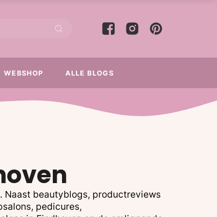
WEBSHOP
ALLE BLOGS
dhoven
n. Naast beautyblogs, productreviews
psalons, pedicures,