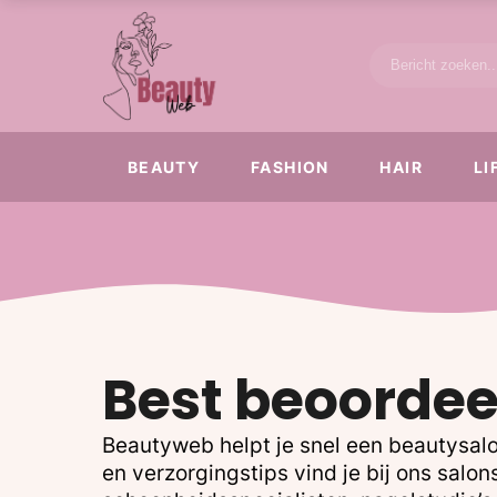
BEAUTY
FASHION
HAIR
LI
Best beoordee
Beautyweb helpt je snel een beautysalo
en verzorgingstips vind je bij ons sal