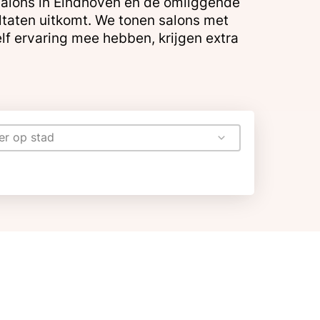
r salons in Eindhoven en de omliggende
ultaten uitkomt. We tonen salons met
lf ervaring mee hebben, krijgen extra
ter op stad