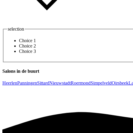
selection
Choice 1
Choice 2
Choice 3
Salons in de buurt
Heerlen
Panningen
Sittard
Nieuwstadt
Roermond
Simpelveld
Oirsbeek
La