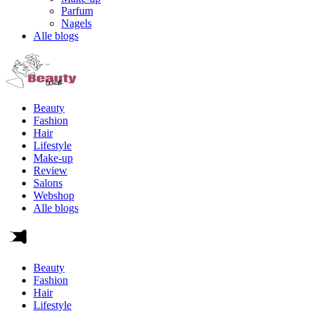
Parfum
Nagels
Alle blogs
Beauty
Fashion
Hair
Lifestyle
Make-up
Review
Salons
Webshop
Alle blogs
Beauty
Fashion
Hair
Lifestyle