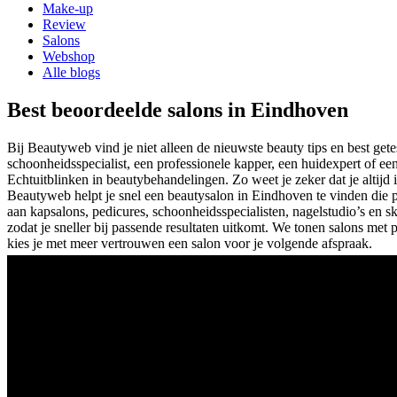
Make-up
Review
Salons
Webshop
Alle blogs
Best beoordeelde salons in Eindhoven
Bij Beautyweb vind je niet alleen de nieuwste beauty tips en best ge
schoonheidsspecialist, een professionele kapper, een huidexpert of ee
Echt
uitblinken in beautybehandelingen. Zo weet je zeker dat je altijd
Beautyweb helpt je snel een beautysalon in Eindhoven te vinden die 
aan kapsalons, pedicures, schoonheidsspecialisten, nagelstudio’s en sk
zodat je sneller bij passende resultaten uitkomt. We tonen salons met
kies je met meer vertrouwen een salon voor je volgende afspraak.