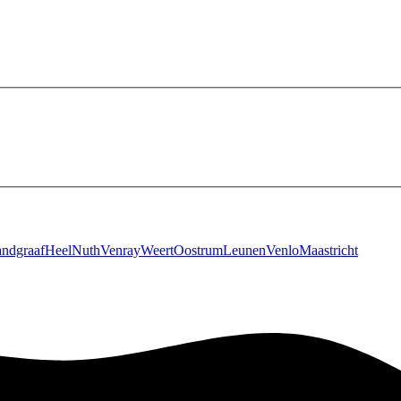
ndgraaf
Heel
Nuth
Venray
Weert
Oostrum
Leunen
Venlo
Maastricht