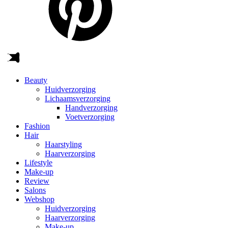
Beauty
Huidverzorging
Lichaamsverzorging
Handverzorging
Voetverzorging
Fashion
Hair
Haarstyling
Haarverzorging
Lifestyle
Make-up
Review
Salons
Webshop
Huidverzorging
Haarverzorging
Make-up