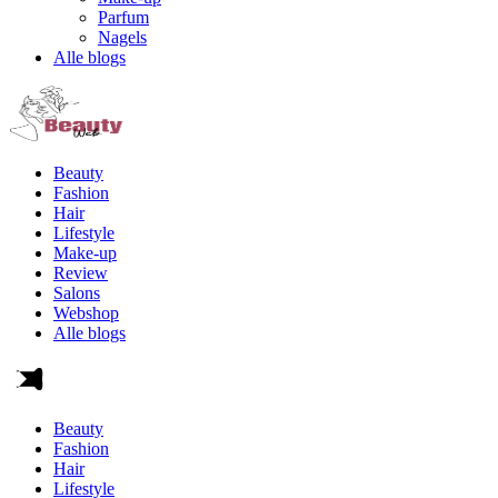
Parfum
Nagels
Alle blogs
Beauty
Fashion
Hair
Lifestyle
Make-up
Review
Salons
Webshop
Alle blogs
Beauty
Fashion
Hair
Lifestyle