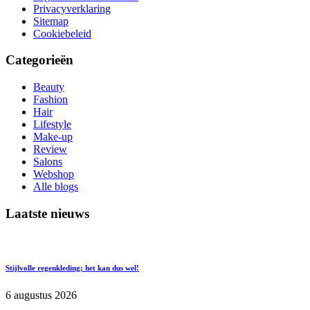
Privacyverklaring
Sitemap
Cookiebeleid
Categorieën
Beauty
Fashion
Hair
Lifestyle
Make-up
Review
Salons
Webshop
Alle blogs
Laatste nieuws
Stijlvolle regenkleding; het kan dus wel!
6 augustus 2026