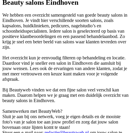
Beauty salons Eindhoven
We hebben een overzicht samengesteld van goede beauty salons in
Eindhoven. Je vindt hier verschillende soorten salons, zoals
kapsalons, huidklinieken, pedicures, nagelstudio’s en
schoonheidsspecialisten. Iedere salon is geselecteerd op basis van
positieve klantbeoordelingen en een passend behandelaanbod. Zo
krijg je snel een beter beeld van salons waar klanten tevreden over
zijn.
Het overzicht kun je eenvoudig filteren op behandeling en locatie.
Daardoor vind je sneller een salon in Eindhoven die aansluit bij
jouw wensen. Lees ook de ervaringen van andere klanten, zodat je
met meer vertrouwen een keuze kunt maken voor je volgende
afspraak.
Bij Beautyweb vinden we dat een fijne salon veel verschil kan
maken. Daarom helpen we je graag met een duidelijk overzicht van
beauty salons in Eindhoven.
Samenwerken met BeautyWeb?
Sluit je aan bij ons netwerk, voeg je eigen details en de mooiste
foto's van je salon toe aan jouw profiel en zorg dat jouw salon
bovenaan onze lijsten komt te staan!
Stuur een e-mail naar:
redactie@beautyweb.nl
om jouw salon te