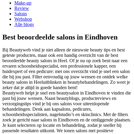
Make-up
Review
Salons
Webshop
Alle blogs
Best beoordeelde salons in Eindhoven
Bij Beautyweb vind je niet alleen de nieuwste beauty tips en best
geteste producten, maar ook een handig overzicht van de best
beoordeelde beauty salons in
Heel
. Of je nu op zoek bent naar een
ervaren schoonheidsspecialist, een professionele kapper, een
huidexpert of een pedicure: met ons overzicht vind je snel een salon
die bij jou past. Filter eenvoudig op jouw wensen en ontdek welke
beauty salons in
Heel
uitblinken in beautybehandelingen. Zo weet je
zeker dat je altijd in goede handen bent!
Beautyweb helpt je snel een beautysalon in Eindhoven te vinden die
past bij jouw wensen. Naast beautyblogs, productreviews en
verzorgingstips vind je bij ons salons voor uiteenlopende
behandelingen. Denk aan kapsalons, pedicures,
schoonheidsspecialisten, nagelstudio’s en skinclinics. Met de filters
zoek je gericht naar salons in Eindhoven en de omliggende plaatsen.
Je kunt selecteren op locatie en behandeling, zodat je sneller bij
passende resultaten uitkomt. We tonen salons met positieve