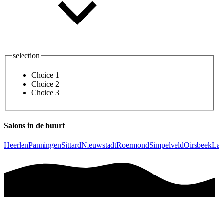
selection
Choice 1
Choice 2
Choice 3
Salons in de buurt
Heerlen
Panningen
Sittard
Nieuwstadt
Roermond
Simpelveld
Oirsbeek
La