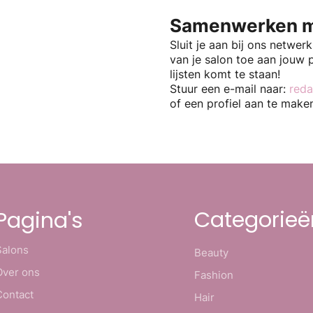
Samenwerken m
Sluit je aan bij ons netwer
van je salon toe aan jouw 
lijsten komt te staan!
Stuur een e-mail naar:
reda
of een profiel aan te make
Categorieë
Pagina's
Salons
Beauty
Over ons
Fashion
Contact
Hair