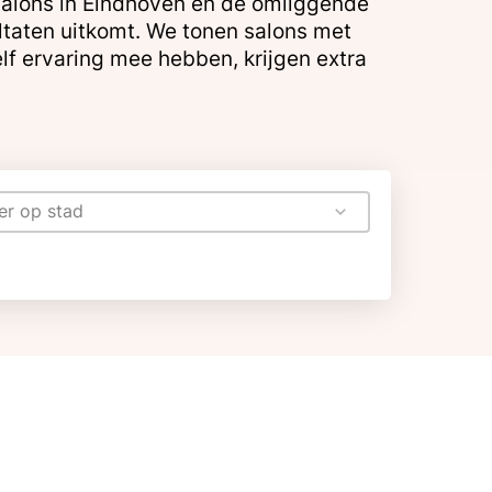
r salons in Eindhoven en de omliggende
ultaten uitkomt. We tonen salons met
lf ervaring mee hebben, krijgen extra
ter op stad