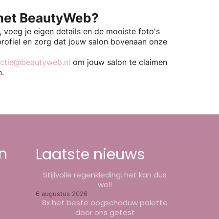
et BeautyWeb?
k, voeg je eigen details en de mooiste foto's
profiel en zorg dat jouw salon bovenaan onze
ctie@beautyweb.nl
om jouw salon te claimen
n.
n
Laatste nieuws
Stijlvolle regenkleding; het kan dus
wel!
6 augustus 2026
8x het beste oogschaduw palette
door ons getest