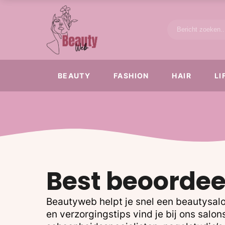
BEAUTY
FASHION
HAIR
LI
Best beoordee
Beautyweb helpt je snel een beautysalo
en verzorgingstips vind je bij ons sal