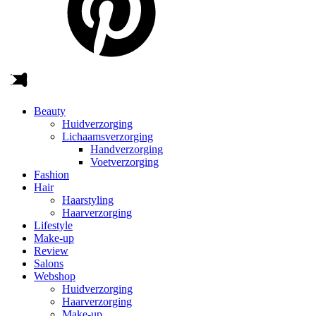
Beauty
Huidverzorging
Lichaamsverzorging
Handverzorging
Voetverzorging
Fashion
Hair
Haarstyling
Haarverzorging
Lifestyle
Make-up
Review
Salons
Webshop
Huidverzorging
Haarverzorging
Make-up