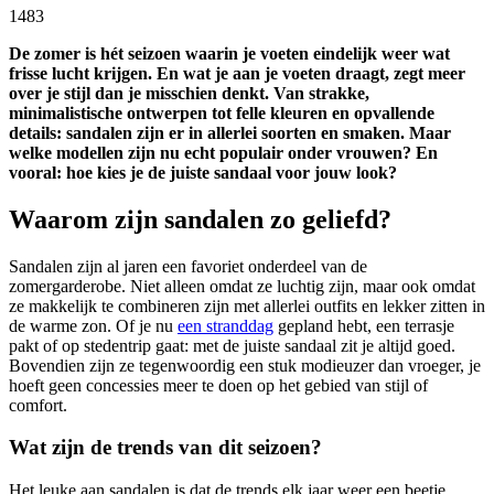
1483
De zomer is hét seizoen waarin je voeten eindelijk weer wat
frisse lucht krijgen. En wat je aan je voeten draagt, zegt meer
over je stijl dan je misschien denkt. Van strakke,
minimalistische ontwerpen tot felle kleuren en opvallende
details: sandalen zijn er in allerlei soorten en smaken. Maar
welke modellen zijn nu echt populair onder vrouwen? En
vooral: hoe kies je de juiste sandaal voor jouw look?
Waarom zijn sandalen zo geliefd?
Sandalen zijn al jaren een favoriet onderdeel van de
zomergarderobe. Niet alleen omdat ze luchtig zijn, maar ook omdat
ze makkelijk te combineren zijn met allerlei outfits en lekker zitten in
de warme zon. Of je nu
een stranddag
gepland hebt, een terrasje
pakt of op stedentrip gaat: met de juiste sandaal zit je altijd goed.
Bovendien zijn ze tegenwoordig een stuk modieuzer dan vroeger, je
hoeft geen concessies meer te doen op het gebied van stijl of
comfort.
Wat zijn de trends van dit seizoen?
Het leuke aan sandalen is dat de trends elk jaar weer een beetje