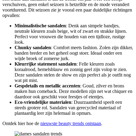
verschuiven, geen enkel seizoen is hetzelfde en de mode verandert
voortdurend. Dit seizoen zie je vooral een paar duidelijke richtingen
opvallen:
Minimalistische sandalen
: Denk aan simpele bandjes,
neutrale kleuren zoals beige, wit of zwart en strakke lijnen.
Perfect voor vrouwen die houden van een tijdloze, rustige
look.
Chunky sandalen
: Comfort meets fashion. Zolen zijn dikker,
banden breder en het geheel oogt stoer. Ideaal onder een
wijde broek of zomerse jurk.
Kleurrijke statement sandalen
: Felle kleuren zoals
koraalrood, hemelsblauw en zonnig geel zijn volop te zien.
Deze sandalen stelen de show en zijn perfect als je outfit nog
wat pit mist.
Gespdetails en metallic accenten
: Goud, zilver en brons
maken hun comeback. Deze modellen zijn net wat chiquer en
daardoor ook geschikt voor feestjes of etentjes.
Eco-vriendelijke materialen
: Duurzaamheid speelt een
steeds grotere rol. Sandalen van gerecycled materiaal of
plantaardig leer zijn helemaal in opmars.
Ontdek hier hoe de
nieuwste beauty trends ontstaan
.