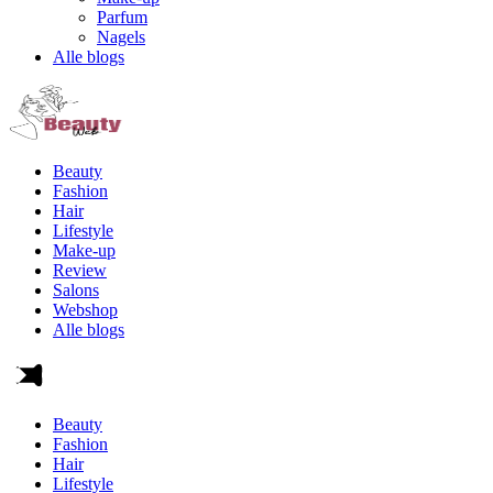
Parfum
Nagels
Alle blogs
Beauty
Fashion
Hair
Lifestyle
Make-up
Review
Salons
Webshop
Alle blogs
Beauty
Fashion
Hair
Lifestyle