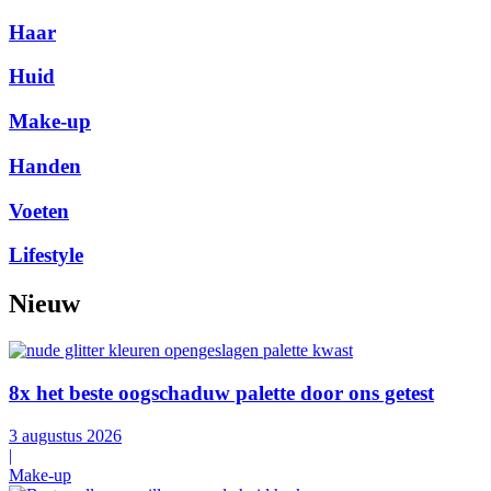
Haar
Huid
Make-up
Handen
Voeten
Lifestyle
Nieuw
8x het beste oogschaduw palette door ons getest
3 augustus 2026
|
Make-up