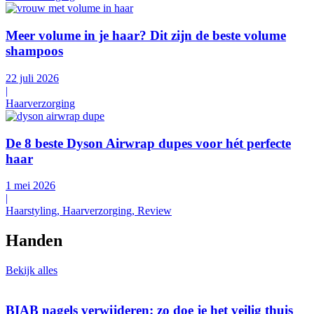
Meer volume in je haar? Dit zijn de beste volume
shampoos
22 juli 2026
|
Haarverzorging
De 8 beste Dyson Airwrap dupes voor hét perfecte
haar
1 mei 2026
|
Haarstyling, Haarverzorging, Review
Handen
Bekijk alles
BIAB nagels verwijderen: zo doe je het veilig thuis