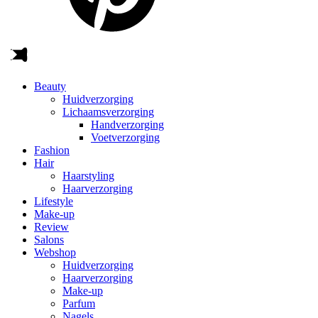
Beauty
Huidverzorging
Lichaamsverzorging
Handverzorging
Voetverzorging
Fashion
Hair
Haarstyling
Haarverzorging
Lifestyle
Make-up
Review
Salons
Webshop
Huidverzorging
Haarverzorging
Make-up
Parfum
Nagels