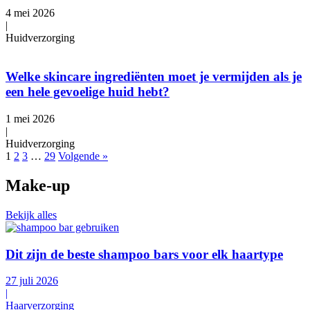
4 mei 2026
|
Huidverzorging
Welke skincare ingrediënten moet je vermijden als je
een hele gevoelige huid hebt?
1 mei 2026
|
Huidverzorging
1
2
3
…
29
Volgende »
Make-up
Bekijk alles
Dit zijn de beste shampoo bars voor elk haartype
27 juli 2026
|
Haarverzorging