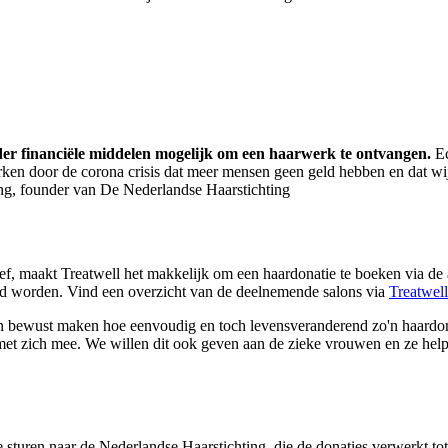
r financiële middelen mogelijk om een haarwerk te ontvangen.
Ec
en door de corona crisis dat meer mensen geen geld hebben en dat wi
ng, founder van De Nederlandse Haarstichting
ief, maakt Treatwell het makkelijk om een haardonatie te boeken via de a
eerd worden. Vind een overzicht van de deelnemende salons via
Treatwell
n bewust maken hoe eenvoudig en toch levensveranderend zo'n haardonat
et zich mee. We willen dit ook geven aan de zieke vrouwen en ze help
e sturen naar de Nederlandse Haarstichting, die de donaties verwerkt t