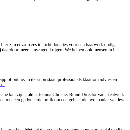
hter zijn er zo’n zes tot acht donaties voor een haarwerk nodig.
j daardoor meer aanvragen krijgen. We helpen ook mensen in het
pp of online. In de salon staan professionals klaar om advies en
.nl
.
ie kan zijn", aldus Joanna Christie, Brand Director van Treatwell.
en met een gedoneerde pruik om een ​​geheel nieuwe manier van leven
ot haarwerken. Met het delen van hun nieuwe coupe op social media