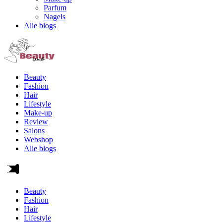
Parfum
Nagels
Alle blogs
Beauty
Fashion
Hair
Lifestyle
Make-up
Review
Salons
Webshop
Alle blogs
Beauty
Fashion
Hair
Lifestyle