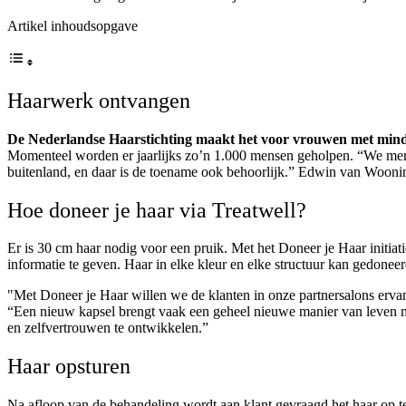
Artikel inhoudsopgave
Haarwerk ontvangen
De Nederlandse Haarstichting maakt het voor vrouwen met minde
Momenteel worden er jaarlijks zo’n 1.000 mensen geholpen. “We merk
buitenland, en daar is de toename ook behoorlijk.” Edwin van Wooni
Hoe doneer je haar via Treatwell?
Er is 30 cm haar nodig voor een pruik. Met het Doneer je Haar initiat
informatie te geven. Haar in elke kleur en elke structuur kan gedon
"Met Doneer je Haar willen we de klanten in onze partnersalons erva
“Een nieuw kapsel brengt vaak een geheel nieuwe manier van leven m
en zelfvertrouwen te ontwikkelen.”
Haar opsturen
Na afloop van de behandeling wordt aan klant gevraagd het haar op t