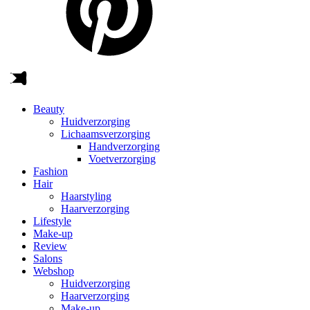
Beauty
Huidverzorging
Lichaamsverzorging
Handverzorging
Voetverzorging
Fashion
Hair
Haarstyling
Haarverzorging
Lifestyle
Make-up
Review
Salons
Webshop
Huidverzorging
Haarverzorging
Make-up