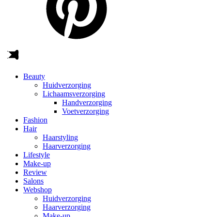
Beauty
Huidverzorging
Lichaamsverzorging
Handverzorging
Voetverzorging
Fashion
Hair
Haarstyling
Haarverzorging
Lifestyle
Make-up
Review
Salons
Webshop
Huidverzorging
Haarverzorging
Make-up