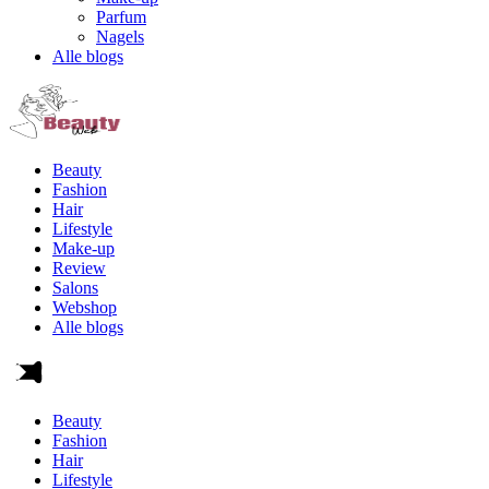
Parfum
Nagels
Alle blogs
Beauty
Fashion
Hair
Lifestyle
Make-up
Review
Salons
Webshop
Alle blogs
Beauty
Fashion
Hair
Lifestyle