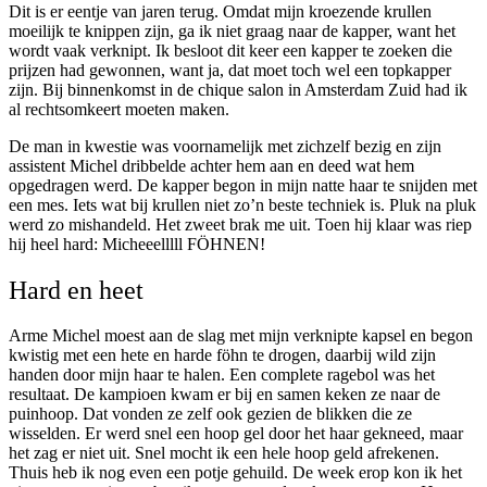
Dit is er eentje van jaren terug. Omdat mijn kroezende krullen
moeilijk te knippen zijn, ga ik niet graag naar de kapper, want het
wordt vaak verknipt. Ik besloot dit keer een kapper te zoeken die
prijzen had gewonnen, want ja, dat moet toch wel een topkapper
zijn. Bij binnenkomst in de chique salon in Amsterdam Zuid had ik
al rechtsomkeert moeten maken.
De man in kwestie was voornamelijk met zichzelf bezig en zijn
assistent Michel dribbelde achter hem aan en deed wat hem
opgedragen werd. De kapper begon in mijn natte haar te snijden met
een mes. Iets wat bij krullen niet zo’n beste techniek is. Pluk na pluk
werd zo mishandeld. Het zweet brak me uit. Toen hij klaar was riep
hij heel hard: Micheeelllll FÖHNEN!
Hard en heet
Arme Michel moest aan de slag met mijn verknipte kapsel en begon
kwistig met een hete en harde föhn te drogen, daarbij wild zijn
handen door mijn haar te halen. Een complete ragebol was het
resultaat. De kampioen kwam er bij en samen keken ze naar de
puinhoop. Dat vonden ze zelf ook gezien de blikken die ze
wisselden. Er werd snel een hoop gel door het haar gekneed, maar
het zag er niet uit. Snel mocht ik een hele hoop geld afrekenen.
Thuis heb ik nog even een potje gehuild. De week erop kon ik het