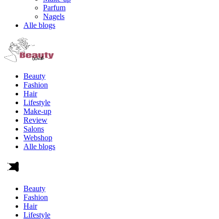
Parfum
Nagels
Alle blogs
Beauty
Fashion
Hair
Lifestyle
Make-up
Review
Salons
Webshop
Alle blogs
Beauty
Fashion
Hair
Lifestyle