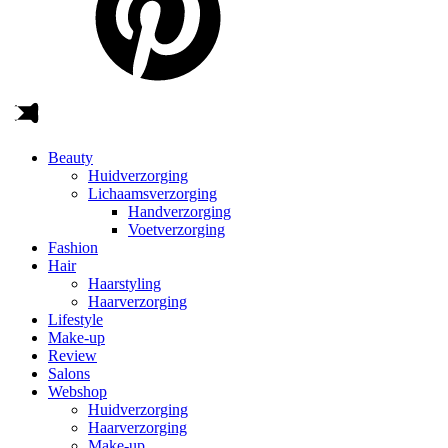
Beauty
Huidverzorging
Lichaamsverzorging
Handverzorging
Voetverzorging
Fashion
Hair
Haarstyling
Haarverzorging
Lifestyle
Make-up
Review
Salons
Webshop
Huidverzorging
Haarverzorging
Make-up