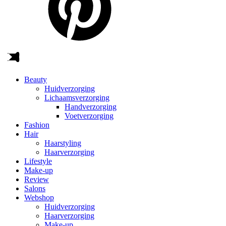
Beauty
Huidverzorging
Lichaamsverzorging
Handverzorging
Voetverzorging
Fashion
Hair
Haarstyling
Haarverzorging
Lifestyle
Make-up
Review
Salons
Webshop
Huidverzorging
Haarverzorging
Make-up