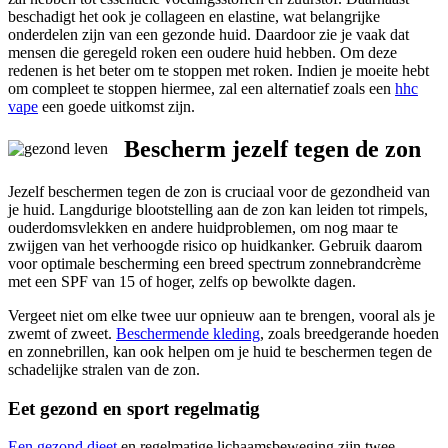
beschadigt het ook je collageen en elastine, wat belangrijke
onderdelen zijn van een gezonde huid. Daardoor zie je vaak dat
mensen die geregeld roken een oudere huid hebben. Om deze
redenen is het beter om te stoppen met roken. Indien je moeite hebt
om compleet te stoppen hiermee, zal een alternatief zoals een
hhc
vape
een goede uitkomst zijn.
Bescherm jezelf tegen de zon
Jezelf beschermen tegen de zon is cruciaal voor de gezondheid van
je huid. Langdurige blootstelling aan de zon kan leiden tot rimpels,
ouderdomsvlekken en andere huidproblemen, om nog maar te
zwijgen van het verhoogde risico op huidkanker. Gebruik daarom
voor optimale bescherming een breed spectrum zonnebrandcrème
met een SPF van 15 of hoger, zelfs op bewolkte dagen.
Vergeet niet om elke twee uur opnieuw aan te brengen, vooral als je
zwemt of zweet.
Beschermende kleding
, zoals breedgerande hoeden
en zonnebrillen, kan ook helpen om je huid te beschermen tegen de
schadelijke stralen van de zon.
Eet gezond en sport regelmatig
Een gezond dieet
en regelmatige lichaamsbeweging zijn twee