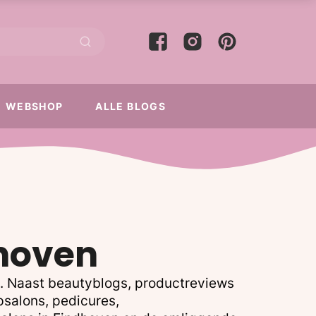
WEBSHOP
ALLE BLOGS
dhoven
n. Naast beautyblogs, productreviews
psalons, pedicures,