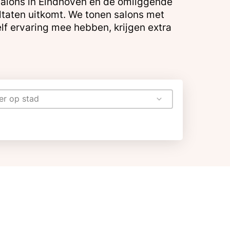
r salons in Eindhoven en de omliggende
ultaten uitkomt. We tonen salons met
lf ervaring mee hebben, krijgen extra
ter op stad