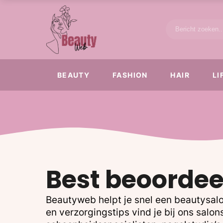
BEAUTY
FASHION
HAIR
LI
Best beoordee
Beautyweb helpt je snel een beautysalo
en verzorgingstips vind je bij ons sal