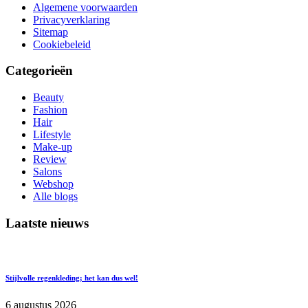
Algemene voorwaarden
Privacyverklaring
Sitemap
Cookiebeleid
Categorieën
Beauty
Fashion
Hair
Lifestyle
Make-up
Review
Salons
Webshop
Alle blogs
Laatste nieuws
Stijlvolle regenkleding; het kan dus wel!
6 augustus 2026