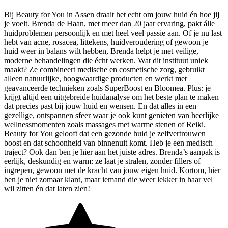
Bij Beauty for You in Assen draait het echt om jouw huid én hoe jij
je voelt. Brenda de Haan, met meer dan 20 jaar ervaring, pakt álle
huidproblemen persoonlijk en met heel veel passie aan. Of je nu last
hebt van acne, rosacea, littekens, huidveroudering of gewoon je
huid weer in balans wilt hebben, Brenda helpt je met veilige,
moderne behandelingen die écht werken. Wat dit instituut uniek
maakt? Ze combineert medische en cosmetische zorg, gebruikt
alleen natuurlijke, hoogwaardige producten en werkt met
geavanceerde technieken zoals SuperBoost en Bloomea. Plus: je
krijgt altijd een uitgebreide huidanalyse om het beste plan te maken
dat precies past bij jouw huid en wensen. En dat alles in een
gezellige, ontspannen sfeer waar je ook kunt genieten van heerlijke
wellnessmomenten zoals massages met warme stenen of Reiki.
Beauty for You gelooft dat een gezonde huid je zelfvertrouwen
boost en dat schoonheid van binnenuit komt. Heb je een medisch
traject? Ook dan ben je hier aan het juiste adres. Brenda’s aanpak is
eerlijk, deskundig en warm: ze laat je stralen, zonder fillers of
ingrepen, gewoon met de kracht van jouw eigen huid. Kortom, hier
ben je niet zomaar klant, maar iemand die weer lekker in haar vel
wil zitten én dat laten zien!