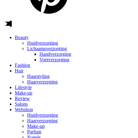
Beauty
Huidverzorging
Lichaamsverzorging
Handverzorging
Voetverzorging
Fashion
Hair
Haarstyling
Haarverzorging
Lifestyle
Make-up
Review
Salons
Webshop
Huidverzorging
Haarverzorging
Make-up
Parfum
Nagels