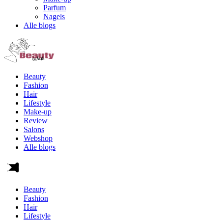
Parfum
Nagels
Alle blogs
Beauty
Fashion
Hair
Lifestyle
Make-up
Review
Salons
Webshop
Alle blogs
Beauty
Fashion
Hair
Lifestyle