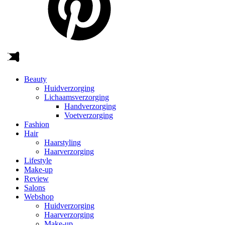
Beauty
Huidverzorging
Lichaamsverzorging
Handverzorging
Voetverzorging
Fashion
Hair
Haarstyling
Haarverzorging
Lifestyle
Make-up
Review
Salons
Webshop
Huidverzorging
Haarverzorging
Make-up