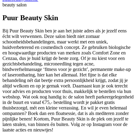
beauty salon
Puur Beauty Skin
Bij Puur Beauty Skin ben je aan het juiste adres als je jezelf eens
écht wilt verwennen. Deze salon biedt niet zomaar
schoonheidsbehandelingen, maar werkt met een uniek,
huidverbeterend en cosmedisch concept. Ze gebruiken biologische
en hoogwaardige producten van merken zoals Comfort Zone en
Cenzaa, dus je huid krijgt de beste zorg. Of je nu kiest voor een
gezichtsbehandeling, microneedling tegen acne,
bindweefselmassage ‘fitness voor je gezicht’, permanente make-up
of laserontharing, hier kan het allemaal. Het fijne is dat elke
behandeling nét dat beetje extra persoonlijkheid krijgt, zodat jij je
altijd welkom en op je gemak voelt. Daarnaast kun je ook terecht
voor advies en producten voor thuis, makkelijk te bestellen via hun
webshop. Wat ook nog handig is: de salon heeft parkeergelegenheid
in de buurt en vanaf €75,- bestelling wordt je pakket gratis
thuisbezorgd, mét een kleine verrassing. En wil je even helemaal
ontspannen? Boek dan een floatsessie, dat is als mediteren zonder
pijnlijke benen! Kortom, Puur Beauty Skin is de plek om jezelf te
laten stralen, van binnen én buiten. Volg ze op Instagram voor de
laatste acties en nieuwtjes!