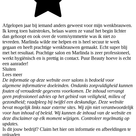
Afgelopen jaar bij iemand anders geweest voor mijn wenkbrauwen.
Ik kreeg toen hairstrokes, helaas waren ze vanaf het begin lichter
dan gehoopt en ook over de vorm/symmetrie was ik niet zo
tevreden. Marlinda wilde me helpen en is heel secuur te werk
gegaan en heeft prachtige wenkbrauwen gemaakt. Echt super blij
met het resultaat. Prachtige salon en Marlinda is zeer professioneel,
werkt hygiënisch en is prettig in contact. Puur Beauty hoeve is echt
een aanrader!
Sluiten
Lees meer
De informatie op deze website over salons is bedoeld voor
algemene informatieve doeleinden. Ondanks zorgvuldigheid kunnen
fouten of verouderde gegevens voorkomen. De inhoud vervangt
geen professioneel advies op het gebied van veiligheid, milieu of
gezondheid; raadpleeg bij twijfel een deskundige. Deze website
bevat mogelijk links naar externe sites. Wij zijn niet verantwoordelijk
voor hun inhoud of beleid. Wij kunnen de inhoud van de website en
deze disclaimer op elk moment wijzigen. Controleer regelmatig op
updates.
Is dit jouw bedrijf? Claim het hier om informatie en afbeeldingen te
uploaden