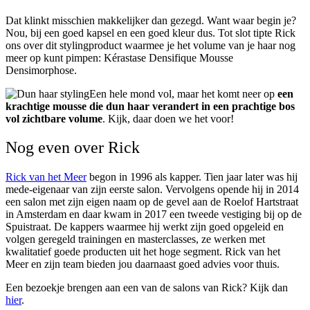
Dat klinkt misschien makkelijker dan gezegd. Want waar begin je?
Nou, bij een goed kapsel en een goed kleur dus. Tot slot tipte Rick
ons over dit stylingproduct waarmee je het volume van je haar nog
meer op kunt pimpen: Kérastase Densifique Mousse
Densimorphose.
Een hele mond vol, maar het komt neer op
een
krachtige mousse die dun haar verandert in een prachtige bos
vol zichtbare volume
. Kijk, daar doen we het voor!
Nog even over Rick
Rick van het Meer
begon in 1996 als kapper. Tien jaar later was hij
mede-eigenaar van zijn eerste salon. Vervolgens opende hij in 2014
een salon met zijn eigen naam op de gevel aan de Roelof Hartstraat
in Amsterdam en daar kwam in 2017 een tweede vestiging bij op de
Spuistraat. De kappers waarmee hij werkt zijn goed opgeleid en
volgen geregeld trainingen en masterclasses, ze werken met
kwalitatief goede producten uit het hoge segment. Rick van het
Meer en zijn team bieden jou daarnaast goed advies voor thuis.
Een bezoekje brengen aan een van de salons van Rick? Kijk dan
hier
.