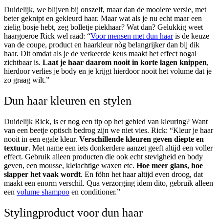
Duidelijk, we blijven bij onszelf, maar dan de mooiere versie, met
beter geknipt en gekleurd haar. Maar wat als je nu echt maar een
zielig bosje hebt, zeg bolletje piekhaar? Wat dan? Gelukkig weet
haargoeroe Rick wel raad: “
Voor mensen met dun haar
is de keuze
van de coupe, product en haarkleur nòg belangrijker dan bij dik
haar. Dit omdat als je de verkeerde keus maakt het effect nogal
zichtbaar is.
Laat je haar daarom nooit in korte lagen knippen
,
hierdoor verlies je body en je krijgt hierdoor nooit het volume dat je
zo graag wilt.”
Dun haar kleuren en stylen
Duidelijk Rick, is er nog een tip op het gebied van kleuring? Want
van een beetje optisch bedrog zijn we niet vies. Rick: “Kleur je haar
nooit in een egale kleur.
Verschillende kleuren geven diepte en
textuur
. Met name een iets donkerdere aanzet geeft altijd een voller
effect. Gebruik alleen producten die ook echt stevigheid en body
geven, een mousse, kleiachtige waxen etc.
Hoe meer glans, hoe
slapper het vaak wordt
. En föhn het haar altijd even droog, dat
maakt een enorm verschil. Qua verzorging idem dito, gebruik alleen
een
volume shampoo
en conditioner.”
Stylingproduct voor dun haar