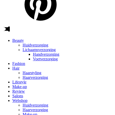
Beauty
Huidverzorging
Lichaamsverzorging
Handverzorging
Voetverzorging
Fashion
Hair
Haarstyling
Haarverzorging
Lifestyle
Make-up
Review
Salons
Webshop
Huidverzorging
Haarverzorging
Make-up