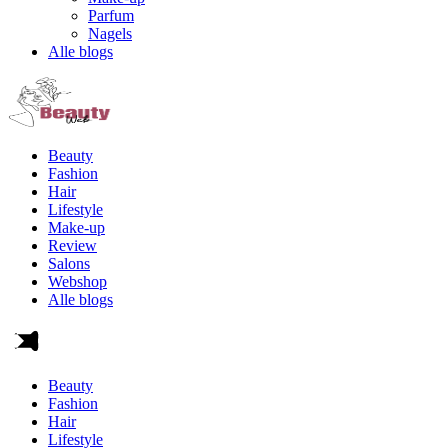
Parfum
Nagels
Alle blogs
Beauty
Fashion
Hair
Lifestyle
Make-up
Review
Salons
Webshop
Alle blogs
Beauty
Fashion
Hair
Lifestyle