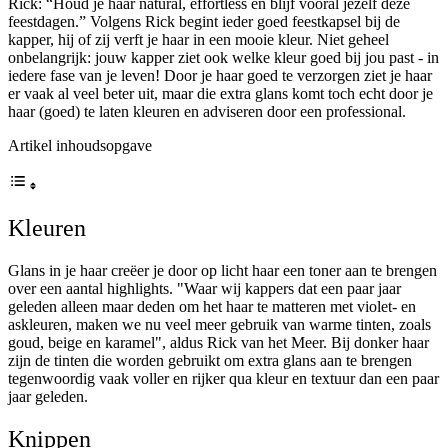
Rick: “Houd je haar natural, effortless en blijf vooral jezelf deze
feestdagen.” Volgens Rick begint ieder goed feestkapsel bij de
kapper, hij of zij verft je haar in een mooie kleur. Niet geheel
onbelangrijk: jouw kapper ziet ook welke kleur goed bij jou past - in
iedere fase van je leven! Door je haar goed te verzorgen ziet je haar
er vaak al veel beter uit, maar die extra glans komt toch echt door je
haar (goed) te laten kleuren en adviseren door een professional.
Artikel inhoudsopgave
Kleuren
Glans in je haar creëer je door op licht haar een toner aan te brengen
over een aantal highlights. "Waar wij kappers dat een paar jaar
geleden alleen maar deden om het haar te matteren met violet- en
askleuren, maken we nu veel meer gebruik van warme tinten, zoals
goud, beige en karamel", aldus Rick van het Meer. Bij donker haar
zijn de tinten die worden gebruikt om extra glans aan te brengen
tegenwoordig vaak voller en rijker qua kleur en textuur dan een paar
jaar geleden.
Knippen