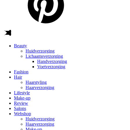
Beauty
Huidverzorging
Lichaamsverzorging
Handverzorging
Voetverzorging
Fashion
Hair
Haarstyling
Haarverzorging
Lifestyle
Make-up
Review
Salons
Webshop
Huidverzorging
Haarverzorging
Make-up