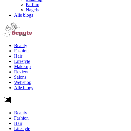
Parfum
Nagels
Alle blogs
Beauty
Fashion
Hair
Lifestyle
Make-up
Review
Salons
Webshop
Alle blogs
Beauty
Fashion
Hair
Lifestyle