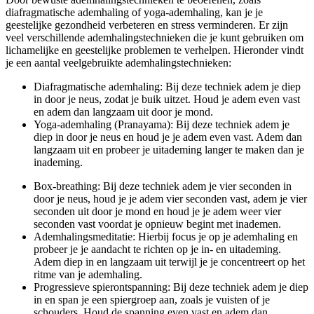
diafragmatische ademhaling of yoga-ademhaling, kan je je
geestelijke gezondheid verbeteren en stress verminderen. Er zijn
veel verschillende ademhalingstechnieken die je kunt gebruiken om
lichamelijke en geestelijke problemen te verhelpen. Hieronder vindt
je een aantal veelgebruikte ademhalingstechnieken:
Diafragmatische ademhaling: Bij deze techniek adem je diep
in door je neus, zodat je buik uitzet. Houd je adem even vast
en adem dan langzaam uit door je mond.
Yoga-ademhaling (Pranayama): Bij deze techniek adem je
diep in door je neus en houd je je adem even vast. Adem dan
langzaam uit en probeer je uitademing langer te maken dan je
inademing.
Box-breathing: Bij deze techniek adem je vier seconden in
door je neus, houd je je adem vier seconden vast, adem je vier
seconden uit door je mond en houd je je adem weer vier
seconden vast voordat je opnieuw begint met inademen.
Ademhalingsmeditatie: Hierbij focus je op je ademhaling en
probeer je je aandacht te richten op je in- en uitademing.
Adem diep in en langzaam uit terwijl je je concentreert op het
ritme van je ademhaling.
Progressieve spierontspanning: Bij deze techniek adem je diep
in en span je een spiergroep aan, zoals je vuisten of je
schouders. Houd de spanning even vast en adem dan