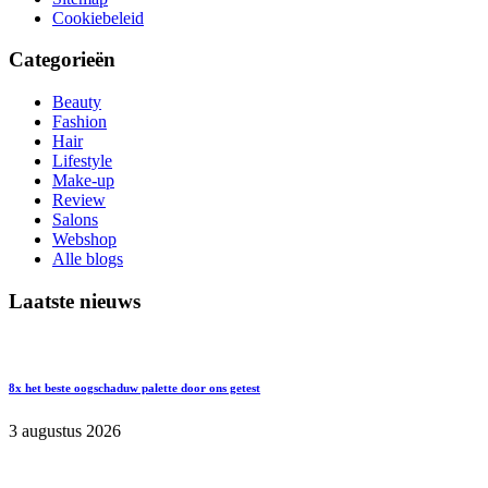
Cookiebeleid
Categorieën
Beauty
Fashion
Hair
Lifestyle
Make-up
Review
Salons
Webshop
Alle blogs
Laatste nieuws
8x het beste oogschaduw palette door ons getest
3 augustus 2026