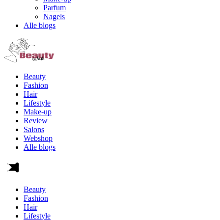
Parfum
Nagels
Alle blogs
Beauty
Fashion
Hair
Lifestyle
Make-up
Review
Salons
Webshop
Alle blogs
Beauty
Fashion
Hair
Lifestyle