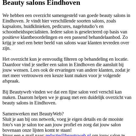
Beauty salons Eindhoven
We hebben een overzicht samengesteld van goede beauty salons in
Eindhoven. Je vindt hier verschillende soorten salons, zoals
kapsalons, huidklinieken, pedicures, nagelstudio’s en
schoonheidsspecialisten. Iedere salon is geselecteerd op basis van
positieve klantbeoordelingen en een passend behandelaanbod. Zo
krijg je snel een beter beeld van salons waar klanten tevreden over
zijn.
Het overzicht kun je eenvoudig filteren op behandeling en locatie.
Daardoor vind je sneller een salon in Eindhoven die aansluit bij
jouw wensen. Lees ook de ervaringen van andere klanten, zodat je
met meer vertrouwen een keuze kunt maken voor je volgende
afspraak.
Bij Beautyweb vinden we dat een fijne salon veel verschil kan
maken. Daarom helpen we je graag met een duidelijk overzicht van
beauty salons in Eindhoven.
Samenwerken met BeautyWeb?
Sluit je aan bij ons netwerk, voeg je eigen details en de mooiste
foto's van je salon toe aan jouw profiel en zorg dat jouw salon
bovenaan onze lijsten komt te staan!
Stuur een e-mail naar:
redactie@beautyweb.nl
om jouw salon te