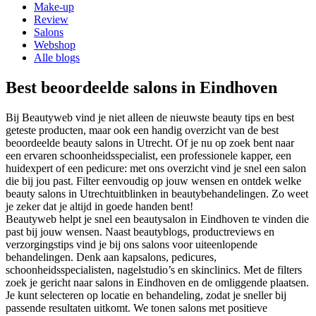
Make-up
Review
Salons
Webshop
Alle blogs
Best beoordeelde salons in Eindhoven
Bij Beautyweb vind je niet alleen de nieuwste beauty tips en best
geteste producten, maar ook een handig overzicht van de best
beoordeelde beauty salons in
Utrecht
. Of je nu op zoek bent naar
een ervaren schoonheidsspecialist, een professionele kapper, een
huidexpert of een pedicure: met ons overzicht vind je snel een salon
die bij jou past. Filter eenvoudig op jouw wensen en ontdek welke
beauty salons in
Utrecht
uitblinken in beautybehandelingen. Zo weet
je zeker dat je altijd in goede handen bent!
Beautyweb helpt je snel een beautysalon in Eindhoven te vinden die
past bij jouw wensen. Naast beautyblogs, productreviews en
verzorgingstips vind je bij ons salons voor uiteenlopende
behandelingen. Denk aan kapsalons, pedicures,
schoonheidsspecialisten, nagelstudio’s en skinclinics. Met de filters
zoek je gericht naar salons in Eindhoven en de omliggende plaatsen.
Je kunt selecteren op locatie en behandeling, zodat je sneller bij
passende resultaten uitkomt. We tonen salons met positieve