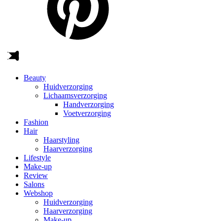
Beauty
Huidverzorging
Lichaamsverzorging
Handverzorging
Voetverzorging
Fashion
Hair
Haarstyling
Haarverzorging
Lifestyle
Make-up
Review
Salons
Webshop
Huidverzorging
Haarverzorging
Make-up