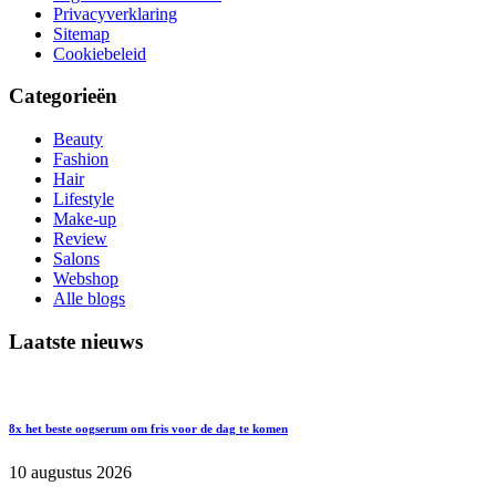
Privacyverklaring
Sitemap
Cookiebeleid
Categorieën
Beauty
Fashion
Hair
Lifestyle
Make-up
Review
Salons
Webshop
Alle blogs
Laatste nieuws
8x het beste oogserum om fris voor de dag te komen
10 augustus 2026