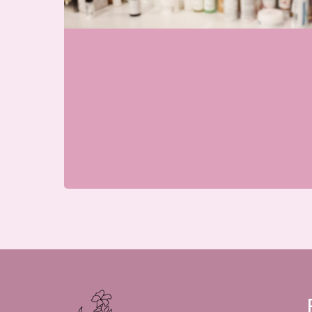
Wij zijn momenteel gesloten
Skin & Glow Atelier Ede
Galvanistraat 7, 6716 AE Ede,
Nederland