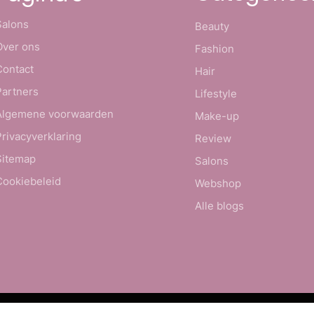
Salons
Beauty
Over ons
Fashion
Contact
Hair
Partners
Lifestyle
Algemene voorwaarden
Make-up
Privacyverklaring
Review
Sitemap
Salons
Cookiebeleid
Webshop
Alle blogs