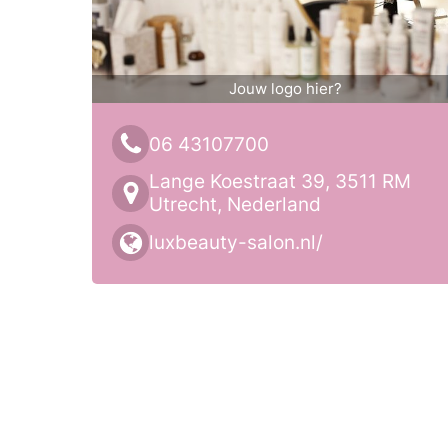
Jouw logo hier?
06 43107700
Lange Koestraat 39, 3511 RM
Utrecht, Nederland
luxbeauty-salon.nl/