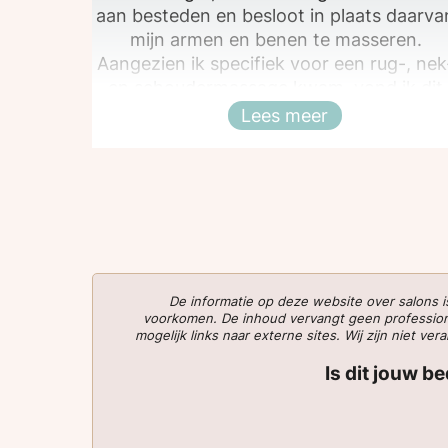
aan besteden en besloot in plaats daarva
mijn armen en benen te masseren.
Aangezien ik specifiek voor een rug-, nek
en schoudermassage kwam, vond ik dit
erg teleurstellend. Ik kom hier niet meer
Lees meer
Sluiten
terug.
De informatie op deze website over salons
voorkomen. De inhoud vervangt geen professionee
mogelijk links naar externe sites. Wij zijn niet 
Is dit jouw b