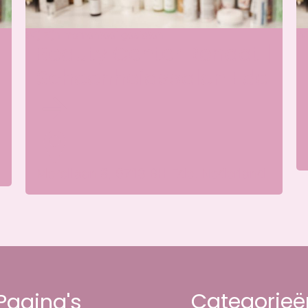
Wij zijn momenteel gesloten
Wi
Beauty Center Renaat |
Schoonheidssalon Ede
Merellaan 8, 6713 BH Ede, Nederland
Categorieë
Pagina's