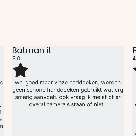
Batman it
3.0
4
ks
wel goed maar vieze baddoeken, worden
geen schone handdoeken gebruikt wat erg
r
smerig aanvoelt. ook vraag ik me af of er
,
overal camera's staan of niet..
n
e
en