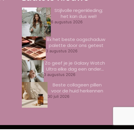
Stijlvolle regenkleding;
het kan dus wel!
6 augustus 2026
8x het beste oogschaduw
palette door ons getest
3 augustus 2026
Zo geef je je Galaxy Watch
Ultra elke dag een andere
look
3 augustus 2026
Beste collageen pillen
voor de huid herkennen
30 juli 2026
Made with
Web Wings