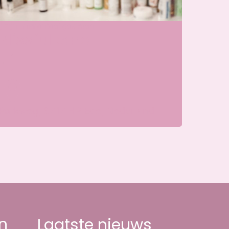
j zijn momenteel gesloten
Blissfullcare
Parkweg, 6717 HP Ede, Nederland
n
Laatste nieuws