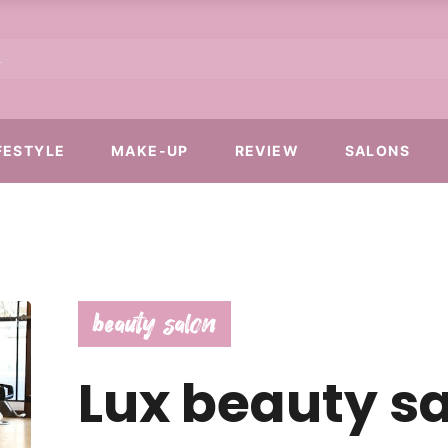
FESTYLE
MAKE-UP
REVIEW
SALONS
beauty salon
Lux beauty s