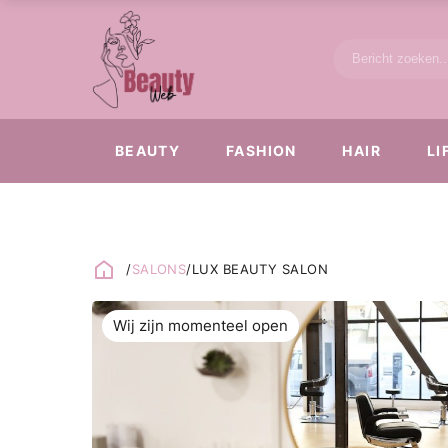
BEAUTY
FASHION
HAIR
LI
/
SALONS
/
LUX BEAUTY SALON
Wij zijn momenteel open