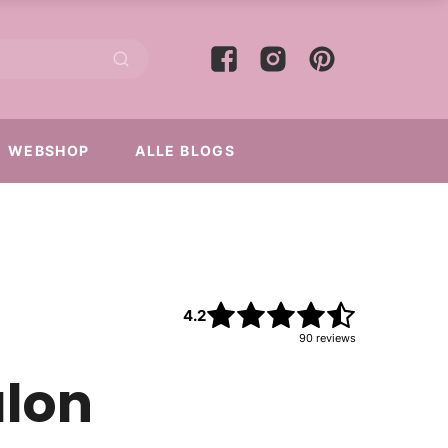
WEBSHOP
ALLE BLOGS
4.2
90
reviews
alon