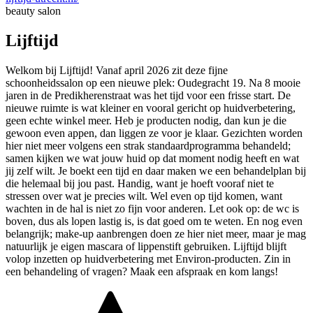
beauty salon
Lijftijd
Welkom bij Lijftijd! Vanaf april 2026 zit deze fijne
schoonheidssalon op een nieuwe plek: Oudegracht 19. Na 8 mooie
jaren in de Predikherenstraat was het tijd voor een frisse start. De
nieuwe ruimte is wat kleiner en vooral gericht op huidverbetering,
geen echte winkel meer. Heb je producten nodig, dan kun je die
gewoon even appen, dan liggen ze voor je klaar. Gezichten worden
hier niet meer volgens een strak standaardprogramma behandeld;
samen kijken we wat jouw huid op dat moment nodig heeft en wat
jij zelf wilt. Je boekt een tijd en daar maken we een behandelplan bij
die helemaal bij jou past. Handig, want je hoeft vooraf niet te
stressen over wat je precies wilt. Wel even op tijd komen, want
wachten in de hal is niet zo fijn voor anderen. Let ook op: de wc is
boven, dus als lopen lastig is, is dat goed om te weten. En nog even
belangrijk; make-up aanbrengen doen ze hier niet meer, maar je mag
natuurlijk je eigen mascara of lippenstift gebruiken. Lijftijd blijft
volop inzetten op huidverbetering met Environ-producten. Zin in
een behandeling of vragen? Maak een afspraak en kom langs!