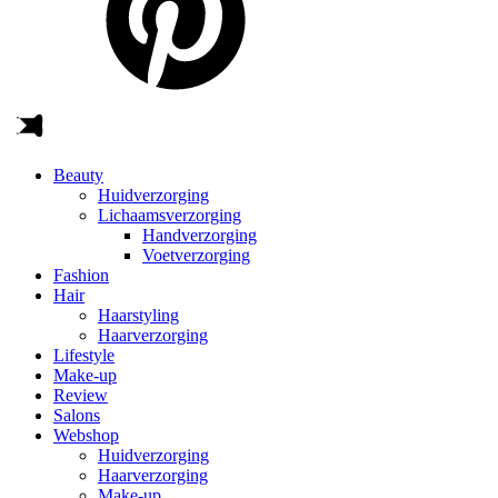
Beauty
Huidverzorging
Lichaamsverzorging
Handverzorging
Voetverzorging
Fashion
Hair
Haarstyling
Haarverzorging
Lifestyle
Make-up
Review
Salons
Webshop
Huidverzorging
Haarverzorging
Make-up