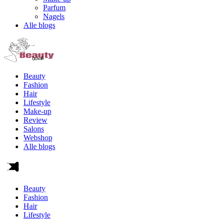
Parfum
Nagels
Alle blogs
Beauty
Fashion
Hair
Lifestyle
Make-up
Review
Salons
Webshop
Alle blogs
Beauty
Fashion
Hair
Lifestyle