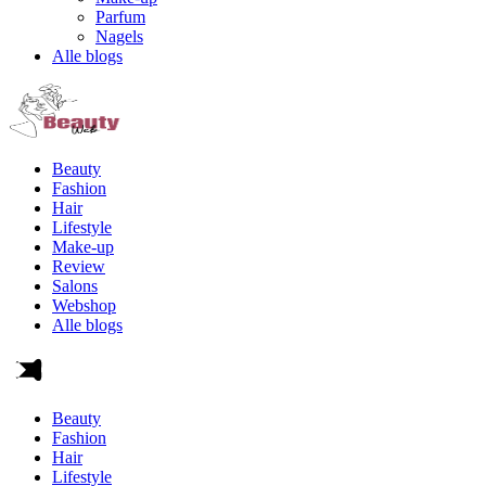
Parfum
Nagels
Alle blogs
Beauty
Fashion
Hair
Lifestyle
Make-up
Review
Salons
Webshop
Alle blogs
Beauty
Fashion
Hair
Lifestyle