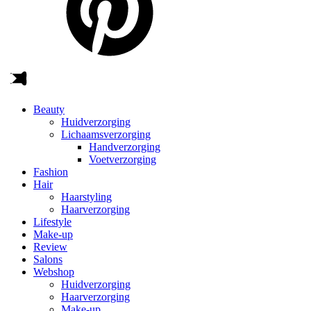
Beauty
Huidverzorging
Lichaamsverzorging
Handverzorging
Voetverzorging
Fashion
Hair
Haarstyling
Haarverzorging
Lifestyle
Make-up
Review
Salons
Webshop
Huidverzorging
Haarverzorging
Make-up