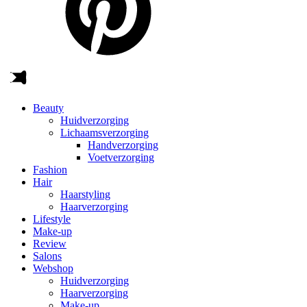
Beauty
Huidverzorging
Lichaamsverzorging
Handverzorging
Voetverzorging
Fashion
Hair
Haarstyling
Haarverzorging
Lifestyle
Make-up
Review
Salons
Webshop
Huidverzorging
Haarverzorging
Make-up