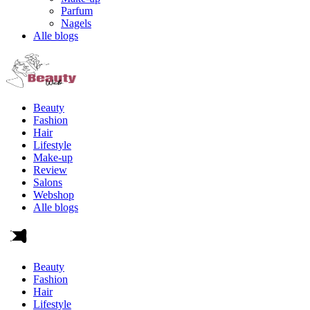
Parfum
Nagels
Alle blogs
Beauty
Fashion
Hair
Lifestyle
Make-up
Review
Salons
Webshop
Alle blogs
Beauty
Fashion
Hair
Lifestyle