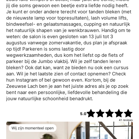
jij die soms gewoon een beetje extra liefde nodig heeft.
Je kunt er onder andere terecht voor tanden bleken (met
de nieuwste lamp voor topresultaten), lash volume lifts,
bindweefsel- en gelaatsmassages, cupping en natuurlijk
het natuurlijk shapen van je wenkbrauwen. Handig om te
weten: de salon is even gesloten van 13 juli tot 3
augustus vanwege zomervakantie, dus plan je afspraak
op tijd! Parkeren is soms lastig door
wegwerkzaamheden, dus kom het liefst op de fiets of
parkeer bij de Jumbo vlakbij. Wil je zelf tanden leren
bleken? Ook dat kan, want ze bieden nu ook een cursus
aan. Wil je het laatste zien of contact opnemen? Check
hun Instagram of bel gewoon even. Kortom, bij de
Zeeuwse Lach ben je aan het juiste adres als je op zoek
bent naar een persoonlijke, liefdevolle behandeling die
jouw natuurlijke schoonheid benadrukt.
5.0
41
reviews
Wij zijn momenteel open