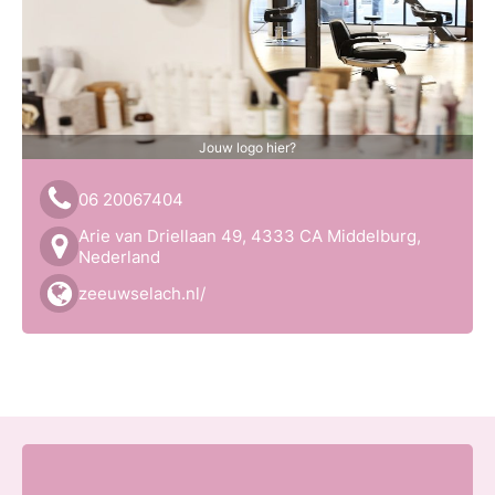
Jouw logo hier?
06 20067404
Arie van Driellaan 49, 4333 CA Middelburg,
Nederland
zeeuwselach.nl/