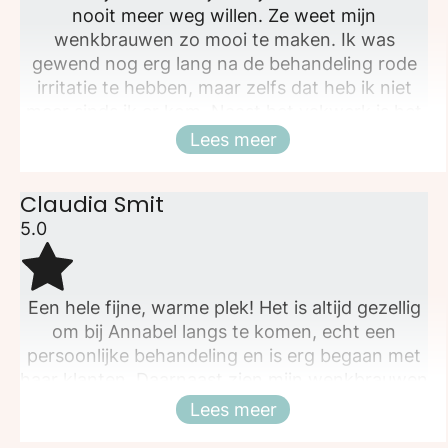
nooit meer weg willen. Ze weet mijn
wenkbrauwen zo mooi te maken. Ik was
gewend nog erg lang na de behandeling rode
irritatie te hebben, maar zelfs dat heb ik niet
meer sinds ik er kom. Naast het vakwerk is het
ook nog eens gezellig om langs te komen. Tot
Lees meer
Sluiten
snel weer!
Claudia Smit
5.0
Een hele fijne, warme plek! Het is altijd gezellig
om bij Annabel langs te komen, echt een
persoonlijke behandeling en is erg begaan met
haar klanten. Daarnaast zien mijn wenkbrauwen
er prachtig uit 🥰 De lash-lift is overigens ook
Lees meer
Sluiten
een dikke aanrader!