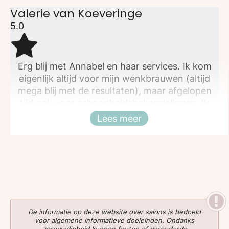
Valerie van Koeveringe
5.0
Erg blij met Annabel en haar services. Ik kom
eigenlijk altijd voor mijn wenkbrauwen (altijd
mega blij met de resultaten), maar afgelopen
tijd ook voor schoonheidsbehandelingen. Ik
knap er enorm van op en langskomen is altijd
Lees meer
Sluiten
echt een cadeautje.
De informatie op deze website over salons is bedoeld
voor algemene informatieve doeleinden. Ondanks
zorgvuldigheid kunnen fouten of verouderde