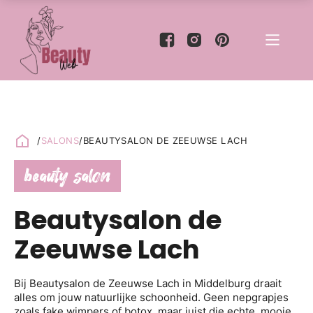
/
SALONS
/
BEAUTYSALON DE ZEEUWSE LACH
beauty salon
Beautysalon de
Zeeuwse Lach
Bij Beautysalon de Zeeuwse Lach in Middelburg draait
alles om jouw natuurlijke schoonheid. Geen nepgrapjes
zoals fake wimpers of botox, maar juist die echte, mooie