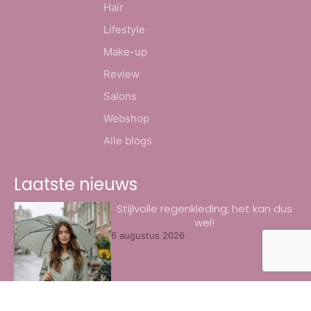
Hair
Lifestyle
Make-up
Review
Salons
Webshop
Alle blogs
Laatste nieuws
Stijlvolle regenkleding; het kan dus
wel!
6 augustus 2026
8x het beste oogschaduw palette