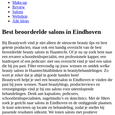
Make-up
Review
Salons
Webshop
Alle blogs
Best beoordeelde salons in Eindhoven
Bij Beautyweb vind je niet alleen de nieuwste beauty tips en best
geteste producten, maar ook een handig overzicht van de best
beoordeelde beauty salons in
Haastrecht
. Of je nu op zoek bent naar
een ervaren schoonheidsspecialist, een professionele kapper, een
huidexpert of een pedicure: met ons overzicht vind je snel een salon
die bij jou past. Filter eenvoudig op jouw wensen en ontdek welke
beauty salons in
Haastrecht
uitblinken in beautybehandelingen. Zo
weet je zeker dat je altijd in goede handen bent!
Beautyweb helpt je snel een beautysalon in Eindhoven te vinden die
past bij jouw wensen. Naast beautyblogs, productreviews en
verzorgingstips vind je bij ons salons voor uiteenlopende
behandelingen. Denk aan kapsalons, pedicures,
schoonheidsspecialisten, nagelstudio’s en skinclinics. Met de filters
zoek je gericht naar salons in Eindhoven en de omliggende plaatsen.
Je kunt selecteren op locatie en behandeling, zodat je sneller bij
passende resultaten uitkomt. We tonen salons met positieve