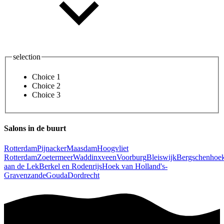
selection
Choice 1
Choice 2
Choice 3
Salons in de buurt
Rotterdam
Pijnacker
Maasdam
Hoogvliet
Rotterdam
Zoetermeer
Waddinxveen
Voorburg
Bleiswijk
Bergschenhoe
aan de Lek
Berkel en Rodenrijs
Hoek van Holland
's-
Gravenzande
Gouda
Dordrecht