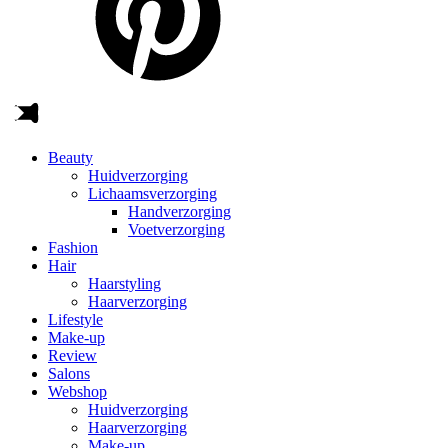
Beauty
Huidverzorging
Lichaamsverzorging
Handverzorging
Voetverzorging
Fashion
Hair
Haarstyling
Haarverzorging
Lifestyle
Make-up
Review
Salons
Webshop
Huidverzorging
Haarverzorging
Make-up