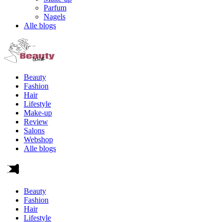
Parfum
Nagels
Alle blogs
Beauty
Fashion
Hair
Lifestyle
Make-up
Review
Salons
Webshop
Alle blogs
Beauty
Fashion
Hair
Lifestyle