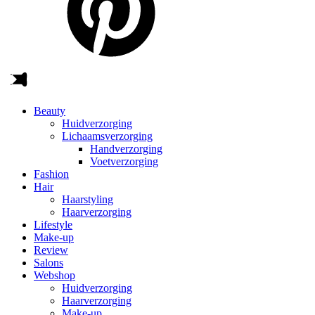
Beauty
Huidverzorging
Lichaamsverzorging
Handverzorging
Voetverzorging
Fashion
Hair
Haarstyling
Haarverzorging
Lifestyle
Make-up
Review
Salons
Webshop
Huidverzorging
Haarverzorging
Make-up