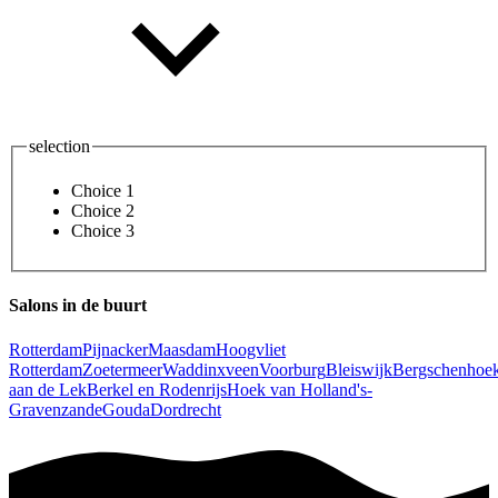
selection
Choice 1
Choice 2
Choice 3
Salons in de buurt
Rotterdam
Pijnacker
Maasdam
Hoogvliet
Rotterdam
Zoetermeer
Waddinxveen
Voorburg
Bleiswijk
Bergschenhoe
aan de Lek
Berkel en Rodenrijs
Hoek van Holland
's-
Gravenzande
Gouda
Dordrecht