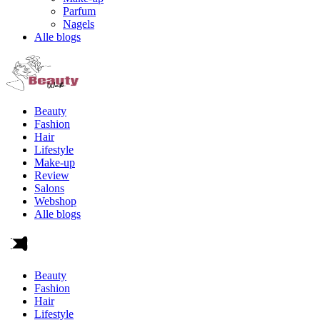
Parfum
Nagels
Alle blogs
Beauty
Fashion
Hair
Lifestyle
Make-up
Review
Salons
Webshop
Alle blogs
Beauty
Fashion
Hair
Lifestyle