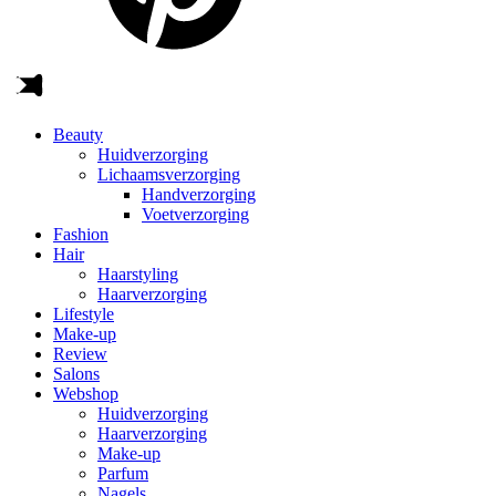
Beauty
Huidverzorging
Lichaamsverzorging
Handverzorging
Voetverzorging
Fashion
Hair
Haarstyling
Haarverzorging
Lifestyle
Make-up
Review
Salons
Webshop
Huidverzorging
Haarverzorging
Make-up
Parfum
Nagels