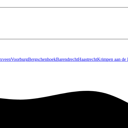
xveen
Voorburg
Bergschenhoek
Barendrecht
Haastrecht
Krimpen aan de