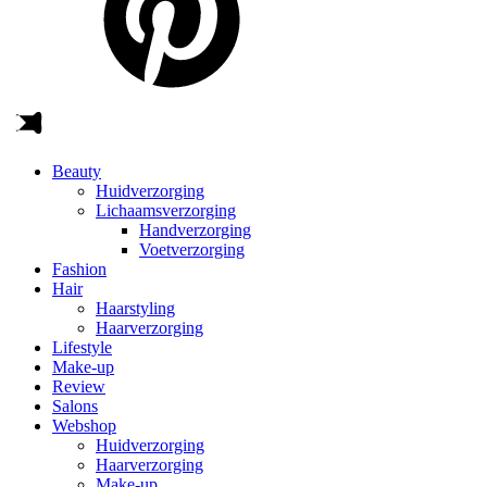
Beauty
Huidverzorging
Lichaamsverzorging
Handverzorging
Voetverzorging
Fashion
Hair
Haarstyling
Haarverzorging
Lifestyle
Make-up
Review
Salons
Webshop
Huidverzorging
Haarverzorging
Make-up