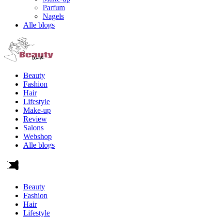
Parfum
Nagels
Alle blogs
Beauty
Fashion
Hair
Lifestyle
Make-up
Review
Salons
Webshop
Alle blogs
Beauty
Fashion
Hair
Lifestyle