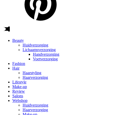
Beauty
Huidverzorging
Lichaamsverzorging
Handverzorging
Voetverzorging
Fashion
Hair
Haarstyling
Haarverzorging
Lifestyle
Make-up
Review
Salons
Webshop
Huidverzorging
Haarverzorging
Make-up