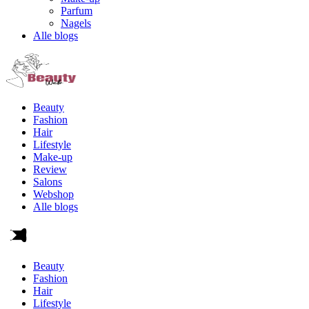
Parfum
Nagels
Alle blogs
Beauty
Fashion
Hair
Lifestyle
Make-up
Review
Salons
Webshop
Alle blogs
Beauty
Fashion
Hair
Lifestyle