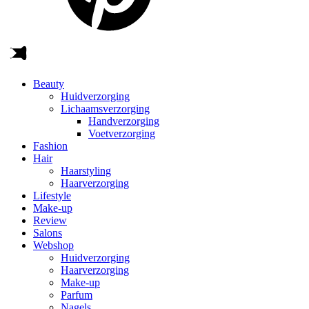
Beauty
Huidverzorging
Lichaamsverzorging
Handverzorging
Voetverzorging
Fashion
Hair
Haarstyling
Haarverzorging
Lifestyle
Make-up
Review
Salons
Webshop
Huidverzorging
Haarverzorging
Make-up
Parfum
Nagels