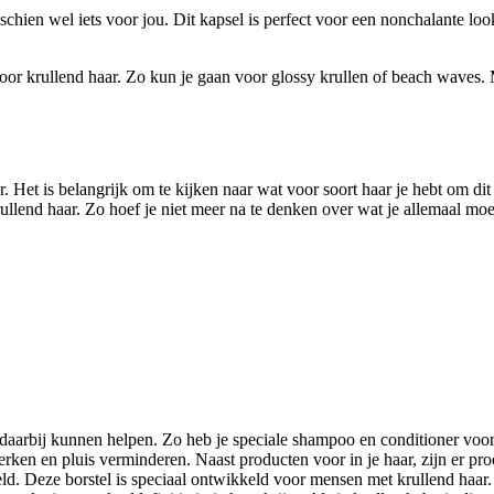
chien wel iets voor jou. Dit kapsel is perfect voor een nonchalante look.
voor krullend haar. Zo kun je gaan voor glossy krullen of beach waves. M
er. Het is belangrijk om te kijken naar wat voor soort haar je hebt om 
end haar. Zo hoef je niet meer na te denken over wat je allemaal moet
 daarbij kunnen helpen. Zo heb je speciale shampoo en conditioner voor
erken en pluis verminderen. Naast producten voor in je haar, zijn er pr
d. Deze borstel is speciaal ontwikkeld voor mensen met krullend haar. Hi