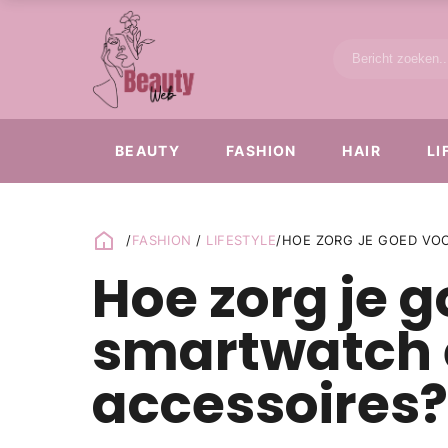
BEAUTY
FASHION
HAIR
LI
/
FASHION
/
LIFESTYLE
/
HOE ZORG JE GOED VO
Hoe zorg je g
smartwatch 
accessoires?