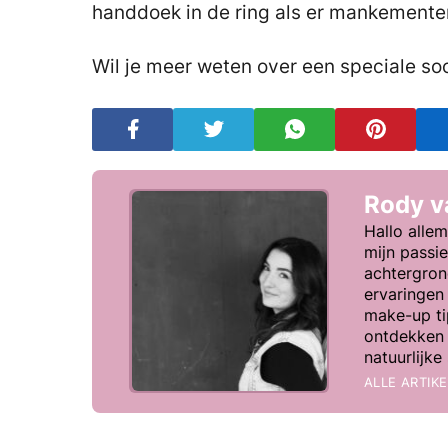
handdoek in de ring als er mankementen 
Wil je meer weten over een speciale s
Rody 
Hallo allem
mijn passi
achtergron
ervaringen 
make-up tip
ontdekken 
natuurlijk
ALLE ARTIK