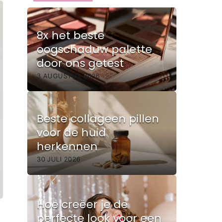
8x het beste
oogschaduw palette
door ons getest
3 AUGUSTUS 2026
Beste collageen pillen
voor de huid
herkennen
30 JULI 2026
Hoe creëer je de
perfecte look voor een