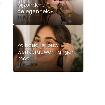
8
bijzondere
gelegenheid?
28 JULI 2026
Zo houd je jouw
wenkbrauwen langer
mooi
28 JULI 2026
,