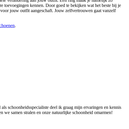
tiele verandering aan jouw outfit. Een ring maak je namelijk zo
ere toevoegingen kennen. Door goed te bekijken wat het beste bij je
d voor jouw outfit aangeschaft. Jouw zelfvertrouwen gaat vanzelf
choenen
.
 als schoonheidsspecialiste deel ik graag mijn ervaringen en kennis
aten we samen stralen en onze natuurlijke schoonheid omarmen!