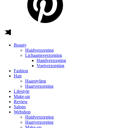
Beauty
Huidverzorging
Lichaamsverzorging
Handverzorging
Voetverzorging
Fashion
Hair
Haarstyling
Haarverzorging
Lifestyle
Make-up
Review
Salons
Webshop
Huidverzorging
Haarverzorging
Make-up