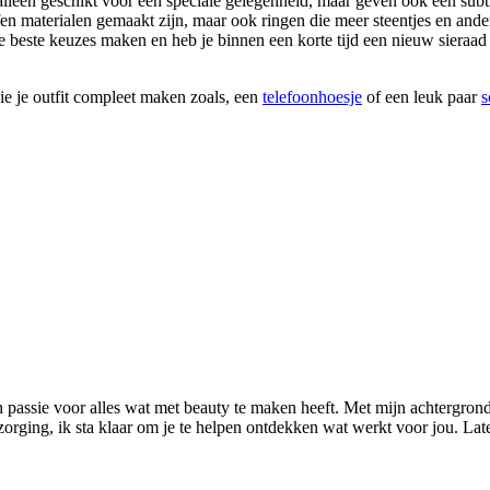
t alleen geschikt voor een speciale gelegenheid, maar geven ook een sub
effen materialen gemaakt zijn, maar ook ringen die meer steentjes en and
de beste keuzes maken en heb je binnen een korte tijd een nieuw sieraa
ie je outfit compleet maken zoals, een
telefoonhoesje
of een leuk paar
s
n passie voor alles wat met beauty te maken heeft. Met mijn achtergrond
rzorging, ik sta klaar om je te helpen ontdekken wat werkt voor jou. L