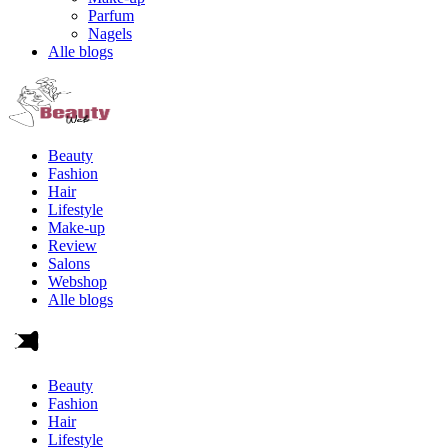
Parfum
Nagels
Alle blogs
Beauty
Fashion
Hair
Lifestyle
Make-up
Review
Salons
Webshop
Alle blogs
Beauty
Fashion
Hair
Lifestyle