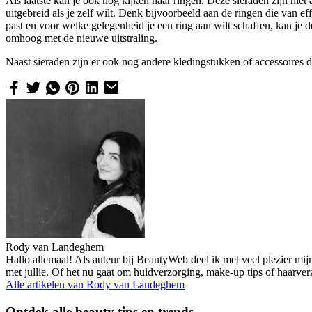
Als laatste kan je ook nog kijken naar ringen. Deze sieraden zijn nie
uitgebreid als je zelf wilt. Denk bijvoorbeeld aan de ringen die van 
past en voor welke gelegenheid je een ring aan wilt schaffen, kan je 
omhoog met de nieuwe uitstraling.
Naast sieraden zijn er ook nog andere kledingstukken of accessoires d
Rody van Landeghem
Hallo allemaal! Als auteur bij BeautyWeb deel ik met veel plezier mij
met jullie. Of het nu gaat om huidverzorging, make-up tips of haarve
Alle artikelen van
Rody van Landeghem
Ontdek alle beauty tips en trends