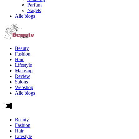
Parfum
Nagels
Alle blogs
Beauty
Fashion
Hair
Lifestyle
Make-up
Review
Salons
Webshop
Alle blogs
Beauty
Fashion
Hair
Lifestyle