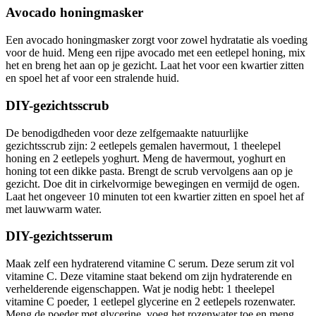
Avocado honingmasker
Een avocado honingmasker zorgt voor zowel hydratatie als voeding
voor de huid. Meng een rijpe avocado met een eetlepel honing, mix
het en breng het aan op je gezicht. Laat het voor een kwartier zitten
en spoel het af voor een stralende huid.
DIY-gezichtsscrub
De benodigdheden voor deze zelfgemaakte natuurlijke
gezichtsscrub zijn: 2 eetlepels gemalen havermout, 1 theelepel
honing en 2 eetlepels yoghurt. Meng de havermout, yoghurt en
honing tot een dikke pasta. Brengt de scrub vervolgens aan op je
gezicht. Doe dit in cirkelvormige bewegingen en vermijd de ogen.
Laat het ongeveer 10 minuten tot een kwartier zitten en spoel het af
met lauwwarm water.
DIY-gezichtsserum
Maak zelf een hydraterend vitamine C serum. Deze serum zit vol
vitamine C. Deze vitamine staat bekend om zijn hydraterende en
verhelderende eigenschappen. Wat je nodig hebt: 1 theelepel
vitamine C poeder, 1 eetlepel glycerine en 2 eetlepels rozenwater.
Meng de poeder met glycerine, voeg het rozenwater toe en meng