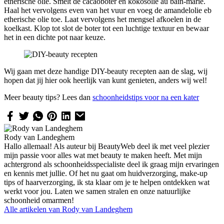
etherische olie. Smelt de cacaoboter en kokosolie au bain-marie.
Haal het vervolgens even van het vuur en voeg de amandelolie eb
etherische olie toe. Laat vervolgens het mengsel afkoelen in de
koelkast. Klop tot slot de boter tot een luchtige textuur en bewaar
het in een dichte pot naar keuze.
Wij gaan met deze handige DIY-beauty recepten aan de slag, wij
hopen dat jij hier ook heerlijk van kunt genieten, anders wij wel!
Meer beauty tips? Lees dan
schoonheidstips voor na een kater
Rody van Landeghem
Hallo allemaal! Als auteur bij BeautyWeb deel ik met veel plezier
mijn passie voor alles wat met beauty te maken heeft. Met mijn
achtergrond als schoonheidsspecialiste deel ik graag mijn ervaringen
en kennis met jullie. Of het nu gaat om huidverzorging, make-up
tips of haarverzorging, ik sta klaar om je te helpen ontdekken wat
werkt voor jou. Laten we samen stralen en onze natuurlijke
schoonheid omarmen!
Alle artikelen van
Rody van Landeghem