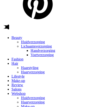
Beauty
Huidverzorging
Lichaamsverzorging
Handverzorging
Voetverzorging
Fashion
Hair
Haarstyling
Haarverzorging
Lifestyle
Make-up
Review
Salons
Webshop
Huidverzorging
Haarverzorging
Make-up