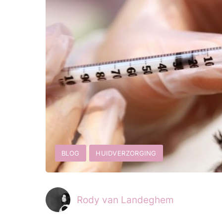
BLOG
HUIDVERZORGING
Rody van Landeghem