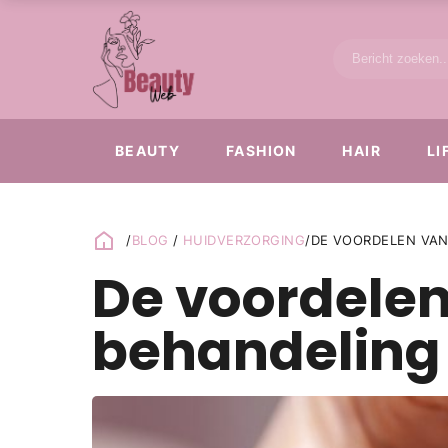
BEAUTY
FASHION
HAIR
LI
/
BLOG
/
HUIDVERZORGING
/
DE VOORDELEN VAN
De voordelen
behandeling