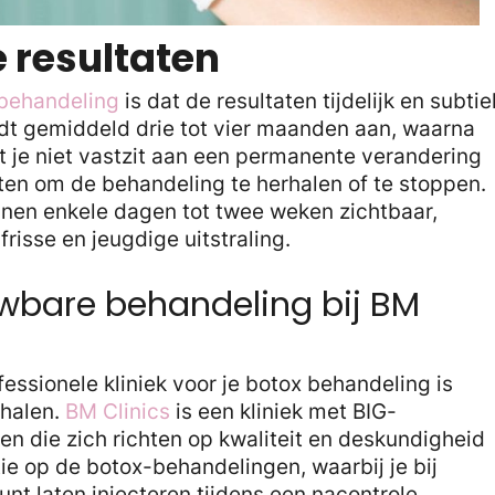
e resultaten
behandeling
is dat de resultaten tijdelijk en subtie
udt gemiddeld drie tot vier maanden aan, waarna
at je niet vastzit aan een permanente verandering
uiten om de behandeling te herhalen of te stoppen.
innen enkele dagen tot twee weken zichtbaar,
risse en jeugdige uitstraling.
uwbare behandeling bij BM
ssionele kliniek voor je botox behandeling is
ehalen.
BM Clinics
is een kliniek met BIG-
en die zich richten op kwaliteit en deskundigheid
ie op de botox-behandelingen, waarbij je bij
nt laten injecteren tijdens een nacontrole.