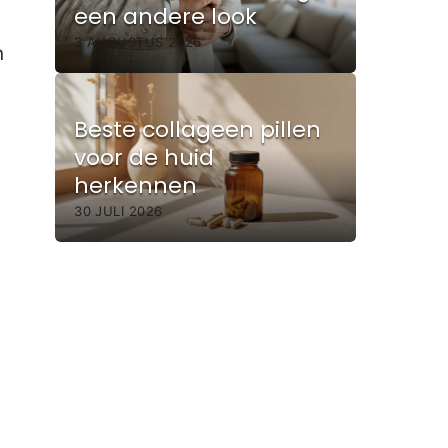
een andere look
3 AUGUSTUS 2026
n
Beste collageen pillen
voor de huid
herkennen
30 JULI 2026