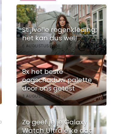
Stijlvolle regenkleding;
het kan dus wel!
6 AUGUSTUS 2026
8x het beste
oogschaduw palette
door ons getest
3 AUGUSTUS 2026
Zo geef je je Galaxy
0
Watch Ultra elke dag