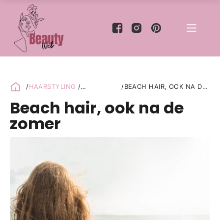
/
HAARSTYLING
/
/
BEACH HAIR, OOK NA DE
HAARVERZORGING
ZOMER
Beach hair, ook na de
zomer