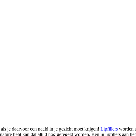
als je daarvoor een naald in je gezicht moet krijgen!
Lipfillers
worden s
an nature hebt kan dat altijd nog geregeld worden. Ben jij lipfillers aa