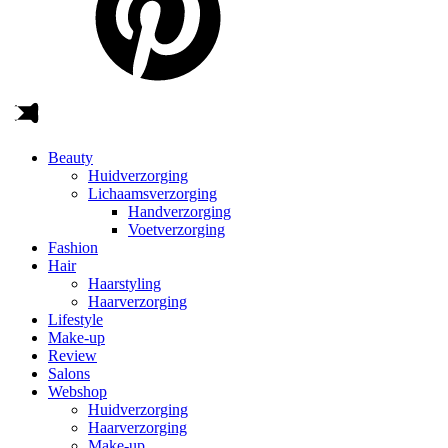
Beauty
Huidverzorging
Lichaamsverzorging
Handverzorging
Voetverzorging
Fashion
Hair
Haarstyling
Haarverzorging
Lifestyle
Make-up
Review
Salons
Webshop
Huidverzorging
Haarverzorging
Make-up