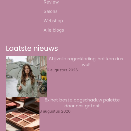
Review
Salons
Webshop
Alle blogs
Laatste nieuws
Stijlvolle regenkleding; het kan dus
wel!
6 augustus 2026
8x het beste oogschaduw palette
door ons getest
3 augustus 2026