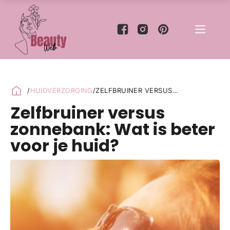
/
HUIDVERZORGING
/
ZELFBRUINER VERSUS
ZONNEBANK: WAT IS BETER VOOR
Zelfbruiner versus
JE HUID?
zonnebank: Wat is beter
voor je huid?