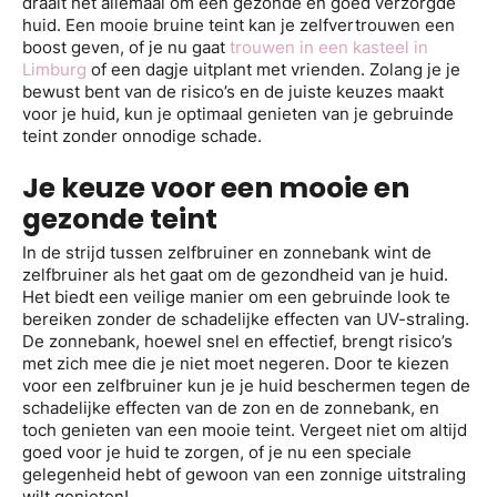
draait het allemaal om een gezonde en goed verzorgde
huid. Een mooie bruine teint kan je zelfvertrouwen een
boost geven, of je nu gaat
trouwen in een kasteel in
Limburg
of een dagje uitplant met vrienden. Zolang je je
bewust bent van de risico’s en de juiste keuzes maakt
voor je huid, kun je optimaal genieten van je gebruinde
teint zonder onnodige schade.
Je keuze voor een mooie en
gezonde teint
In de strijd tussen zelfbruiner en zonnebank wint de
zelfbruiner als het gaat om de gezondheid van je huid.
Het biedt een veilige manier om een gebruinde look te
bereiken zonder de schadelijke effecten van UV-straling.
De zonnebank, hoewel snel en effectief, brengt risico’s
met zich mee die je niet moet negeren. Door te kiezen
voor een zelfbruiner kun je je huid beschermen tegen de
schadelijke effecten van de zon en de zonnebank, en
toch genieten van een mooie teint. Vergeet niet om altijd
goed voor je huid te zorgen, of je nu een speciale
gelegenheid hebt of gewoon van een zonnige uitstraling
wilt genieten!