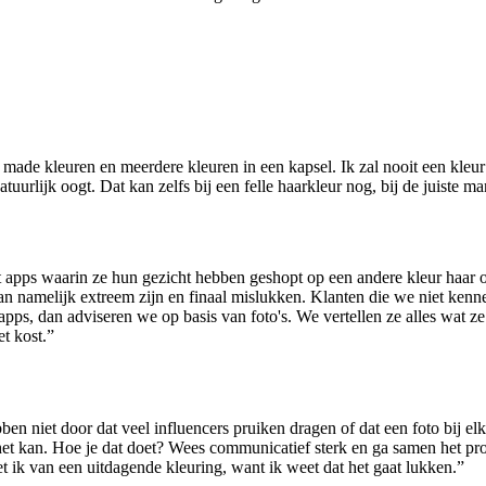
r made kleuren en meerdere kleuren in een kapsel. Ik zal nooit een kleur
tuurlijk oogt. Dat kan zelfs bij een felle haarkleur nog, bij de juiste m
apps waarin ze hun gezicht hebben geshopt op een andere kleur haar om
n namelijk extreem zijn en finaal mislukken. Klanten die we niet kenne
a apps, dan adviseren we op basis van foto's. We vertellen ze alles wat
t kost.”
niet door dat veel influencers pruiken dragen of dat een foto bij elka
t kan. Hoe je dat doet? Wees communicatief sterk en ga samen het proces
et ik van een uitdagende kleuring, want ik weet dat het gaat lukken.”