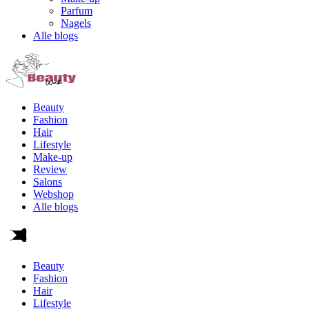
Parfum
Nagels
Alle blogs
Beauty
Fashion
Hair
Lifestyle
Make-up
Review
Salons
Webshop
Alle blogs
Beauty
Fashion
Hair
Lifestyle