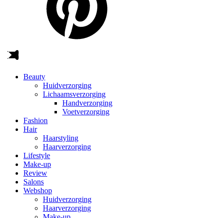
Beauty
Huidverzorging
Lichaamsverzorging
Handverzorging
Voetverzorging
Fashion
Hair
Haarstyling
Haarverzorging
Lifestyle
Make-up
Review
Salons
Webshop
Huidverzorging
Haarverzorging
Make-up