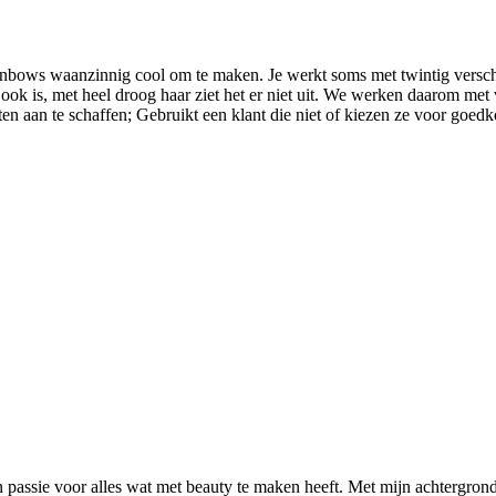
ainbows waanzinnig cool om te maken. Je werkt soms met twintig verschil
r ook is, met heel droog haar ziet het er niet uit. We werken daarom me
ten aan te schaffen; Gebruikt een klant die niet of kiezen ze voor go
n passie voor alles wat met beauty te maken heeft. Met mijn achtergrond