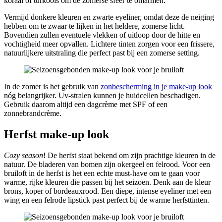
koraal of turkoois om de zomerse sfeer te omarmen.
Vermijd donkere kleuren en zwarte eyeliner, omdat deze de neiging
hebben om te zwaar te lijken in het heldere, zomerse licht.
Bovendien zullen eventuele vlekken of uitloop door de hitte en
vochtigheid meer opvallen. Lichtere tinten zorgen voor een frissere,
natuurlijkere uitstraling die perfect past bij een zomerse setting.
In de zomer is het gebruik van
zonbescherming in je make-up look
nóg belangrijker. Uv-stralen kunnen je huidcellen beschadigen.
Gebruik daarom altijd een dagcrème met SPF of een
zonnebrandcrème.
Herfst make-up look
Cozy season
! De herfst staat bekend om zijn prachtige kleuren in de
natuur. De bladeren van bomen zijn okergeel en felrood. Voor een
bruiloft in de herfst is het een echte must-have om te gaan voor
warme, rijke kleuren die passen bij het seizoen. Denk aan de kleur
brons, koper of bordeauxrood. Een diepe, intense eyeliner met een
wing en een felrode lipstick past perfect bij de warme herfsttinten.