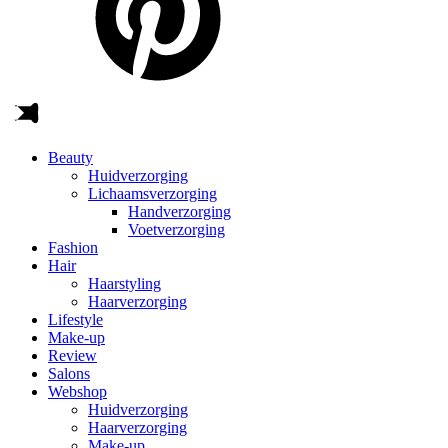
Beauty
Huidverzorging
Lichaamsverzorging
Handverzorging
Voetverzorging
Fashion
Hair
Haarstyling
Haarverzorging
Lifestyle
Make-up
Review
Salons
Webshop
Huidverzorging
Haarverzorging
Make-up