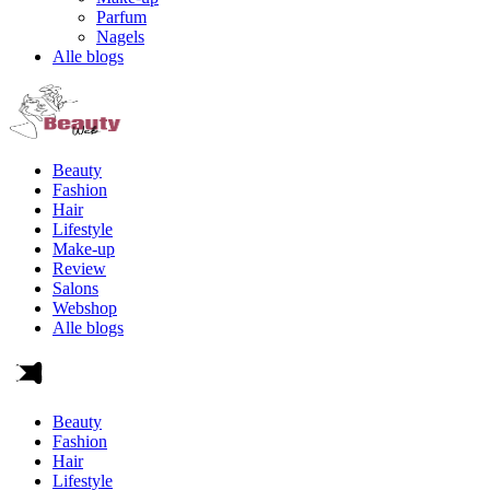
Parfum
Nagels
Alle blogs
Beauty
Fashion
Hair
Lifestyle
Make-up
Review
Salons
Webshop
Alle blogs
Beauty
Fashion
Hair
Lifestyle