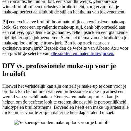
een romantische tuinbruiloft, een strandhuwelijk, glamoureuze
winterbruiloft of een exclusieve bruiloft hebt, zorg ervoor dat je
make-up perfect aansluit bij de stijl en het thema van je evenement.
Bij een exclusieve bruiloft hoort natuurlijk een exclusieve make-up
look. Ga voor een opvallende make-up stijl, denk bijvoorbeeld aan
een cat-eye, opvallende oogschaduw, felle lipstick en een glanzende
highlighter op je jukbeenderen. Stem het thema van de bruiloft en je
make-up look af op je trouwjurk. Ben je op zoek naar een
exclusieve trouwjurk? Bezoek dan de website van Alberto Axu voor
een prachtige selectie van
alle soorten en maten trouwjurken.
DIY vs. professionele make-up voor je
bruiloft
Hoewel het verleidelijk kan zijn om zelf je make-up te doen voor je
bruiloft, kan het inhuren van een professionele make-up artiest een
wereld van verschil maken. Een ervaren make-up artiest kan je
helpen om de perfecte look te creëren die past bij je persoonlijkheid,
huidtype en bruiloftsthema. Bovendien heeft een make-up artiest alle
tricks om er voor te zorgen dat er de hele dag stralend uitziet.