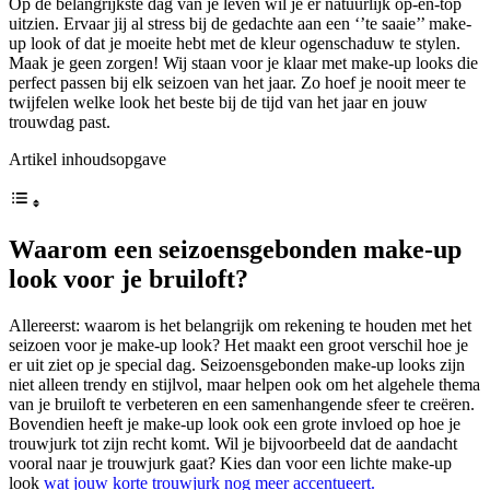
Op de belangrijkste dag van je leven wil je er natuurlijk op-en-top
uitzien. Ervaar jij al stress bij de gedachte aan een ‘’te saaie’’ make-
up look of dat je moeite hebt met de kleur ogenschaduw te stylen.
Maak je geen zorgen! Wij staan voor je klaar met make-up looks die
perfect passen bij elk seizoen van het jaar. Zo hoef je nooit meer te
twijfelen welke look het beste bij de tijd van het jaar en jouw
trouwdag past.
Artikel inhoudsopgave
Waarom een seizoensgebonden make-up
look voor je bruiloft?
Allereerst: waarom is het belangrijk om rekening te houden met het
seizoen voor je make-up look? Het maakt een groot verschil hoe je
er uit ziet op je special dag. Seizoensgebonden make-up looks zijn
niet alleen trendy en stijlvol, maar helpen ook om het algehele thema
van je bruiloft te verbeteren en een samenhangende sfeer te creëren.
Bovendien heeft je make-up look ook een grote invloed op hoe je
trouwjurk tot zijn recht komt. Wil je bijvoorbeeld dat de aandacht
vooral naar je trouwjurk gaat? Kies dan voor een lichte make-up
look
wat jouw korte trouwjurk nog meer accentueert.