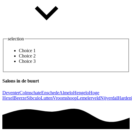
selection
Choice 1
Choice 2
Choice 3
Salons in de buurt
Deventer
Colmschate
Enschede
Almelo
Hengelo
Hoge
Hexel
Beerze
Sibculo
Lutten
Vroomshoop
Lemelerveld
Nijverdal
Harden