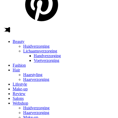
Beauty
Huidverzorging
Lichaamsverzorging
Handverzorging
Voetverzorging
Fashion
Hair
Haarstyling
Haarverzorging
Lifestyle
Make-up
Review
Salons
Webshop
Huidverzorging
Haarverzorging
Make-up