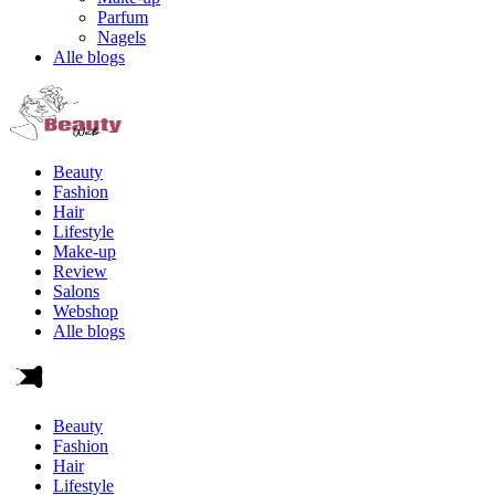
Parfum
Nagels
Alle blogs
Beauty
Fashion
Hair
Lifestyle
Make-up
Review
Salons
Webshop
Alle blogs
Beauty
Fashion
Hair
Lifestyle