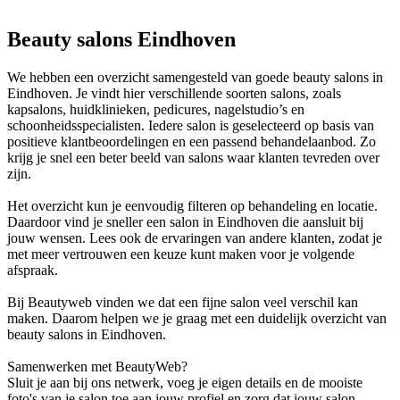
Beauty salons Eindhoven
We hebben een overzicht samengesteld van goede beauty salons in
Eindhoven. Je vindt hier verschillende soorten salons, zoals
kapsalons, huidklinieken, pedicures, nagelstudio’s en
schoonheidsspecialisten. Iedere salon is geselecteerd op basis van
positieve klantbeoordelingen en een passend behandelaanbod. Zo
krijg je snel een beter beeld van salons waar klanten tevreden over
zijn.
Het overzicht kun je eenvoudig filteren op behandeling en locatie.
Daardoor vind je sneller een salon in Eindhoven die aansluit bij
jouw wensen. Lees ook de ervaringen van andere klanten, zodat je
met meer vertrouwen een keuze kunt maken voor je volgende
afspraak.
Bij Beautyweb vinden we dat een fijne salon veel verschil kan
maken. Daarom helpen we je graag met een duidelijk overzicht van
beauty salons in Eindhoven.
Samenwerken met BeautyWeb?
Sluit je aan bij ons netwerk, voeg je eigen details en de mooiste
foto's van je salon toe aan jouw profiel en zorg dat jouw salon