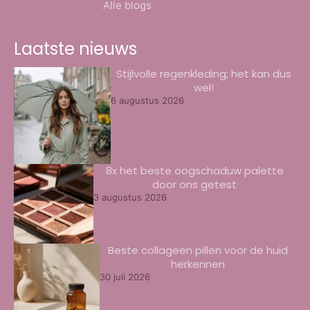
Alle blogs
Laatste nieuws
Stijlvolle regenkleding; het kan dus
wel!
6 augustus 2026
8x het beste oogschaduw palette
door ons getest
3 augustus 2026
Beste collageen pillen voor de huid
herkennen
30 juli 2026