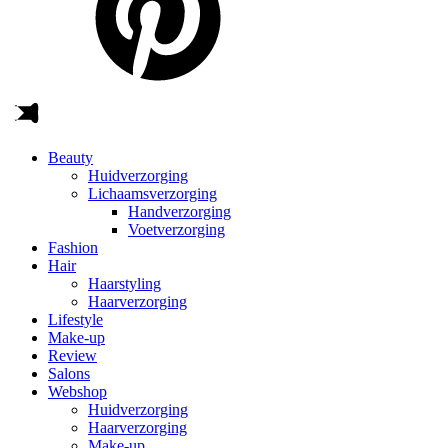
Beauty
Huidverzorging
Lichaamsverzorging
Handverzorging
Voetverzorging
Fashion
Hair
Haarstyling
Haarverzorging
Lifestyle
Make-up
Review
Salons
Webshop
Huidverzorging
Haarverzorging
Make-up