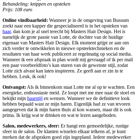
Behandeling: knippen en opsteken
Prijs: 108 euro
Online vindbaarheid:
Wanneer je in de omgeving van Bussum
zoekt naar een kapper die gespecialiseerd is in het opsteken van
haar
, dan kom je al snel terecht bij Masters Hair Design. Het is
namelijk de grote passie van Lotte, de dochter van de huidige
eigenaar van Masters Hair Design. Elk moment grijpt ze aan om
zich verder te ontwikkelen in nieuwe opsteektechnieken en de
resultaten van haar werk publiceert ze regelmatig op social media.
Wanneer ik een afspraak in plan wordt mij gevraagd of ik per mail
een paar voorbeeldfoto’s kan sturen van de gewenste stijl, zodat
Lotte zich alvast kan laten inspireren. Ze geeft aan er zin in te
hebben. Leuk, ik ook!
Ontvangst:
Als ik binnenkom staat Lotte me al op te wachten. Een
energieke, enthousiaste meid. Ze loopt met me mee naar de stoel en
bekijkt mijn
haarstijl
en wensen. Wanneer we de definitieve look
hebben bepaald wast ze mijn haren. Eigenlijk had ze van tevoren
aangegeven dat ik mijn haren thuis al kon wassen, maar dit is ook
prima. Ik krijg wat te drinken en wat te lezen aangeboden.
Salon, medewerkers, sfeer:
Er hangt een gemoedelijke, rustige
sfeer in de salon. De klanten wisselen elkaar telkens af, je kunt
merken dat de afspraken goed zijn ingepland. Iedere medewerker