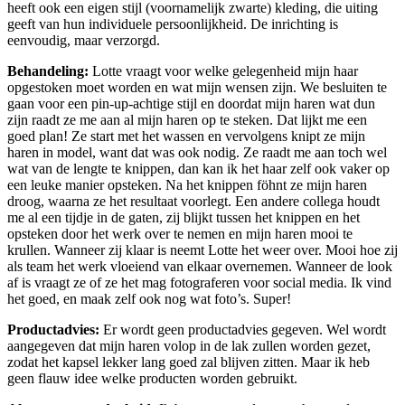
heeft ook een eigen stijl (voornamelijk zwarte) kleding, die uiting
geeft van hun individuele persoonlijkheid. De inrichting is
eenvoudig, maar verzorgd.
Behandeling:
Lotte vraagt voor welke gelegenheid mijn haar
opgestoken moet worden en wat mijn wensen zijn. We besluiten te
gaan voor een pin-up-achtige stijl en doordat mijn haren wat dun
zijn raadt ze me aan al mijn haren op te steken. Dat lijkt me een
goed plan! Ze start met het wassen en vervolgens knipt ze mijn
haren in model, want dat was ook nodig. Ze raadt me aan toch wel
wat van de lengte te knippen, dan kan ik het haar zelf ook vaker op
een leuke manier opsteken. Na het knippen föhnt ze mijn haren
droog, waarna ze het resultaat voorlegt. Een andere collega houdt
me al een tijdje in de gaten, zij blijkt tussen het knippen en het
opsteken door het werk over te nemen en mijn haren mooi te
krullen. Wanneer zij klaar is neemt Lotte het weer over. Mooi hoe zij
als team het werk vloeiend van elkaar overnemen. Wanneer de look
af is vraagt ze of ze het mag fotograferen voor social media. Ik vind
het goed, en maak zelf ook nog wat foto’s. Super!
Productadvies:
Er wordt geen productadvies gegeven. Wel wordt
aangegeven dat mijn haren volop in de lak zullen worden gezet,
zodat het kapsel lekker lang goed zal blijven zitten. Maar ik heb
geen flauw idee welke producten worden gebruikt.