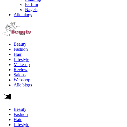
Parfum
Nagels
Alle blogs
Beauty
Fashion
Hair
Lifestyle
Make-up
Review
Salons
Webshop
Alle blogs
Beauty
Fashion
Hair
Lifestyle