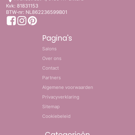
Kvk: 81831153
BTW-nr: NL862236599B01
Pagina's
Salons
Over ons
Contact
Partners
Algemene voorwaarden
Privacyverklaring
Sitemap
Cookiebeleid
Categorieën