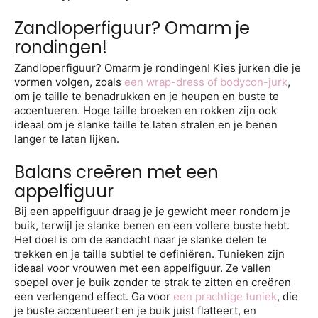
Zandloperfiguur? Omarm je
rondingen!
Zandloperfiguur? Omarm je rondingen! Kies jurken die je
vormen volgen, zoals
een wrap-dress of bodycon-jurk
,
om je taille te benadrukken en je heupen en buste te
accentueren. Hoge taille broeken en rokken zijn ook
ideaal om je slanke taille te laten stralen en je benen
langer te laten lijken.
Balans creëren met een
appelfiguur
Bij een appelfiguur draag je je gewicht meer rondom je
buik, terwijl je slanke benen en een vollere buste hebt.
Het doel is om de aandacht naar je slanke delen te
trekken en je taille subtiel te definiëren. Tunieken zijn
ideaal voor vrouwen met een appelfiguur. Ze vallen
soepel over je buik zonder te strak te zitten en creëren
een verlengend effect. Ga voor
een prachtige tuniek
, die
je buste accentueert en je buik juist flatteert, en