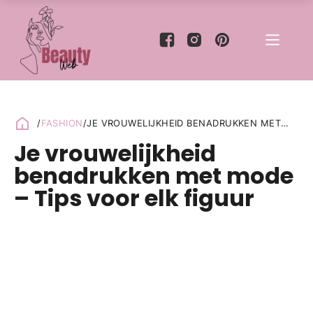
/
FASHION
/
JE VROUWELIJKHEID BENADRUKKEN MET
MODE – TIPS VOOR ELK FIGUUR
Je vrouwelijkheid
benadrukken met mode
– Tips voor elk figuur