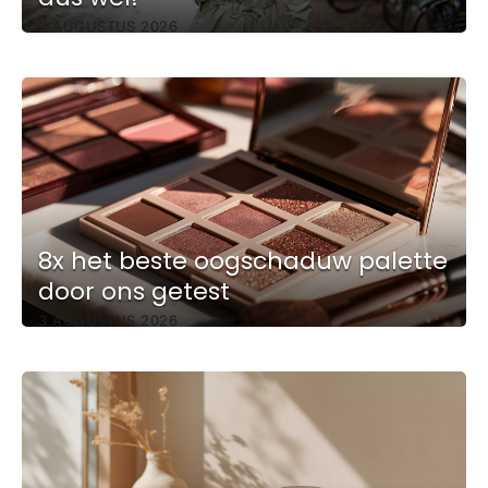
6 AUGUSTUS 2026
8x het beste oogschaduw palette
door ons getest
3 AUGUSTUS 2026