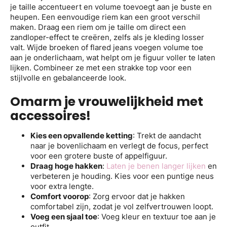
je taille accentueert en volume toevoegt aan je buste en
heupen. Een eenvoudige riem kan een groot verschil
maken. Draag een riem om je taille om direct een
zandloper-effect te creëren, zelfs als je kleding losser
valt. Wijde broeken of flared jeans voegen volume toe
aan je onderlichaam, wat helpt om je figuur voller te laten
lijken. Combineer ze met een strakke top voor een
stijlvolle en gebalanceerde look.
Omarm je vrouwelijkheid met
accessoires!
Kies een opvallende ketting
: Trekt de aandacht
naar je bovenlichaam en verlegt de focus, perfect
voor een grotere buste of appelfiguur.
Draag hoge hakken
:
Laten je benen langer lijken
en
verbeteren je houding. Kies voor een puntige neus
voor extra lengte.
Comfort voorop
: Zorg ervoor dat je hakken
comfortabel zijn, zodat je vol zelfvertrouwen loopt.
Voeg een sjaal toe
: Voeg kleur en textuur toe aan je
outfit.