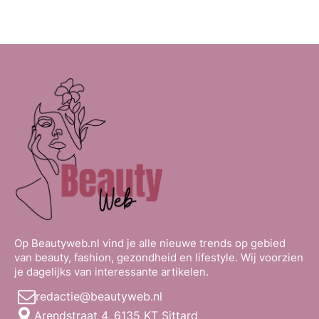
Op Beautyweb.nl vind je alle nieuwe trends op gebied
van beauty, fashion, gezondheid en lifestyle. Wij voorzien
je dagelijks van interessante artikelen.
redactie@beautyweb.nl
Arendstraat 4, 6135 KT Sittard