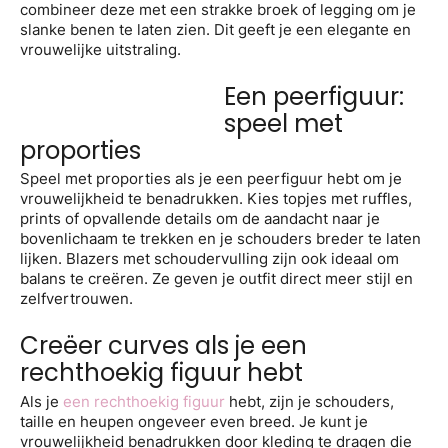
combineer deze met een strakke broek of legging om je
slanke benen te laten zien. Dit geeft je een elegante en
vrouwelijke uitstraling.
Een peerfiguur:
speel met
proporties
Speel met proporties als je een peerfiguur hebt om je
vrouwelijkheid te benadrukken. Kies topjes met ruffles,
prints of opvallende details om de aandacht naar je
bovenlichaam te trekken en je schouders breder te laten
lijken. Blazers met schoudervulling zijn ook ideaal om
balans te creëren. Ze geven je outfit direct meer stijl en
zelfvertrouwen.
Creëer curves als je een
rechthoekig figuur hebt
Als je
een rechthoekig figuur
hebt, zijn je schouders,
taille en heupen ongeveer even breed. Je kunt je
vrouwelijkheid benadrukken door kleding te dragen die