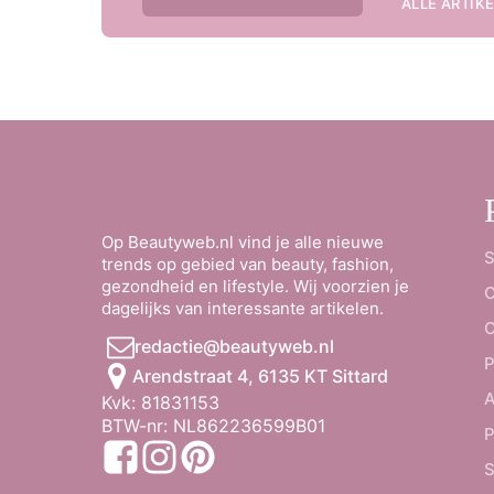
ALLE ARTIK
Op Beautyweb.nl vind je alle nieuwe
S
trends op gebied van beauty, fashion,
gezondheid en lifestyle. Wij voorzien je
O
dagelijks van interessante artikelen.
C
redactie@beautyweb.nl
P
Arendstraat 4, 6135 KT Sittard
A
Kvk: 81831153
BTW-nr: NL862236599B01
P
S