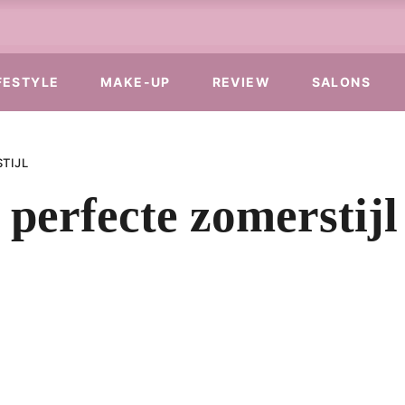
FESTYLE
MAKE-UP
REVIEW
SALONS
TIJL
 perfecte zomerstijl