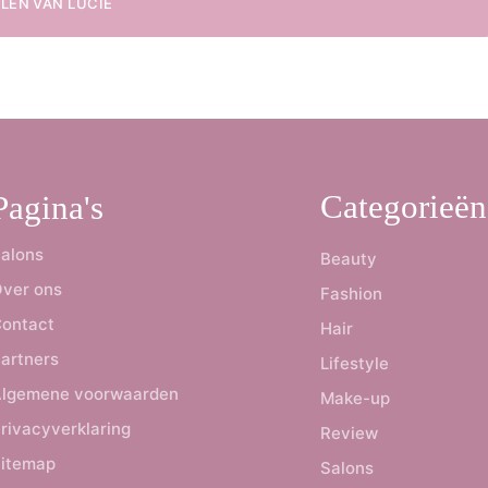
ELEN VAN
LUCIE
Categorieën
Pagina's
alons
Beauty
ver ons
Fashion
ontact
Hair
artners
Lifestyle
lgemene voorwaarden
Make-up
rivacyverklaring
Review
itemap
Salons